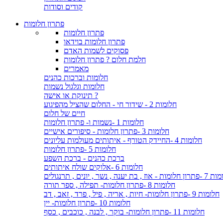
קודים וסודות
פתרון חלומות
פתרון חלומות
פתרון חלומות בוידאו
פסוקים לשמות האדם
חלמת חלום ? פתרון חלומות
מאמרים
חלומות וברכות כהנים
חלומות וגלגול נשמות
תינוקת או אישה ?
חלומות 2 - שידור חי - החלום שהציל מהפיגוע
חיים של חלום
חלומות 1 -נשמות ו- פתרון חלומות
חלומות 3 -פתרון חלומות - סיפורים אישיים
חלומות 4 -החיידק הטורף - איתותים מעולמות עליונים
חלומות 5 -פתרון חלומות
ברכת כהנים - ברכת השפע
חלומות 6 -אלוקים שולח איתותים
- אוז , בת יענה , נשר , יונים , תרנגולים
חלומות 8 -פתרון חלומות- תפילה , ספר תורה
חלומות 9 -פתרון חלומות- חיות , אריה , פיל , פרד , זאב , דב
חלומות 10 -פתרון חלומות- יין
חלומות 11 -פתרון חלומות- בוקר , לבנה , כוכבים , כסף