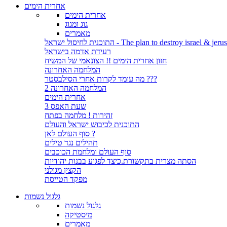
אחרית הימים
אחרית הימים
גוג ומגוג
מאמרים
לחיסול ישראל - The plan to destroy israel & jerusalem
רעידת אדמה בישראל
חזון אחרית הימים !! הצונאמי של המשיח
המלחמה האחרונה
מה עומד לקרות אחרי הסילבסטר ???
המלחמה האחרונה 2
אחרית הימים
שעת האפס 3
זהירות ! מלחמה בפתח
התוכנית לכיבוש ישראל והעולם
סוף העולם לאן ?
תהילים נגד טילים
סוף העולם ומלחמת הכוכבים
הסתה מצרית בתקשורת.כיצד לפגוע בבנות יהודיות
הקצין מגולני
מפקד הטייסת
גלגול נשמות
גלגול נשמות
מיסטיקה
מאמרים