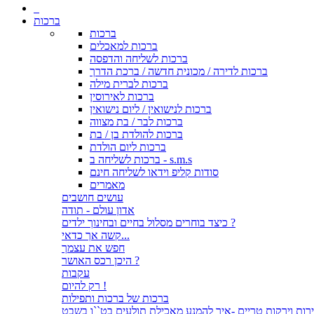
ברכות
ברכות
ברכות למאכלים
ברכות לשליחה והדפסה
ברכות לדירה / מכונית חדשה / ברכת הדרך
ברכות לברית מילה
ברכות לאירוסין
ברכות לנישואין / ליום נישואין
ברכות לבר / בת מצווה
ברכות להולדת בן / בת
ברכות ליום הולדת
ברכות לשליחה ב - s.m.s
סודות קליפ וידאו לשליחה חינם
מאמרים
עושים חושבים
אדון עולם - תודה
כיצד בוחרים מסלול בחיים ובחינוך ילדים ?
קשה אך כדאי...
חפש את עצמך
היכן רכס האושר ?
עקבות
רק להיום !
ברכות של ברכות ותפילות
רות וירקות טריים -איך להמנע מאכילת תולעים בט``ו בשבט