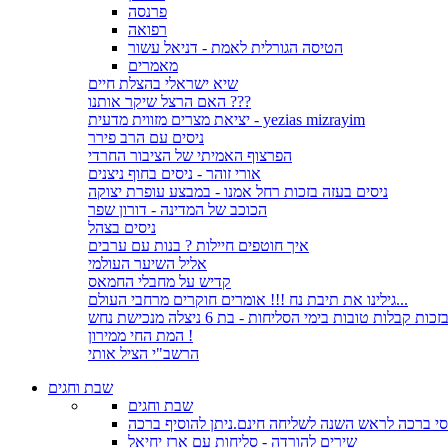
פרנסה
רפואה
הטיסה הגורלית לאמת - דניאל עשור
מאמרים
שיא ישראלי בהצלת חיים
האם הרצל שיקר אותנו ???
יציאת מצרים מזווית מדעית - yezias mizrayim
ניסים עם הרב פירר
הפרצוף האמיתי של הציבור החרדי
אורי זוהר - ניסים בחוף ניצנים
ניסים בעזה בזכות רחל אמנו - במבצע עופרת יצוקה
הכוכב של המדינה - דורון שפר
ניסים בצהל
איך חוטפים חיילות ? בנות עם ערבים
אליל השיער העולמי
קדיש על מחבלי החמאס
גילינו את תיבת נח !!! אומרים חוקרים מרחבי העולם...
זכות קבלות טובות בימי הסליחות - בת 6 ניצלה מנכישת נחש
המת החי ממירון !
הרשב"י הציל אותי
שבת וחגים
שבת וחגים
י ברכה לראש השנה לשליחה חינם.ניתן להוסיף ברכה
שירים להורדה - סליחות עם ארז יחיאל