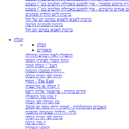
ירק מיובש ומסוכר - איך להמנע מאכילת תולעים בט``ו בשבט
ם אגוזים וגרעינים - איך להמנע מאכילת תולעים בט``ו בשבט
ברכות ליום הולדת ומנהגים
ברכות לאבא ולאמא בסתם יום של חול
ברכות למכונית חדשה
ברכות לאמא בסתם יום חול
קבלה
קבלה
מאמרים
התפילין לאור המדע וההילה
הקוד הסודי לפתרון הסופי
רשב``י קבלה וזוהר
רוחות במשכן הכנסת
תיקון לפי תורת קבלה
הסוף - The End
קבלה או מדיטציה ?
קודים בתורה - פרופסור אליהו ריפס
מהו סוד התפילין ?
כח המילה לפי קבלה
האבנים המתגלגלות - חומת יריחו נוסח יפו 2010
גליה - הילדה שעשתה מהפכה
ברכה לפי תורת קבלה
מהי ברכה ?
המסע האחרון