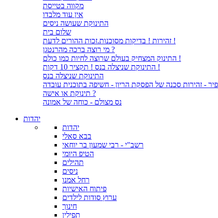
מקווה בטייסת
אין עוד מלבדו
התינוקת שעושה ניסים
שלום בית
זהירות ! בדיקות מסוכנות.זכות ההורים לדעת !
מי רוצה ברכה מהרנטגן ?
התינוק המצחיק בעולם שרוצה לחיות כמו כולם !
התינוקת שניצלה בנס ! תקציר 10 דקות !
התינוקת שניצלה בנס
יר - זהירות סכנה של הפסקת הריון - חשיפה בתוכנית עובדה
תינוקת או אישה ?
נס מצולם - כוחה של אמונה
יהדות
יהדות
בבא סאלי
רשב"י - רבי שמעון בר יוחאי
הטיפ היומי
תהילים
ניסים
רחל אמנו
פיתוח האישיות
ערוץ סודות לילדים
חינוך
תפילין