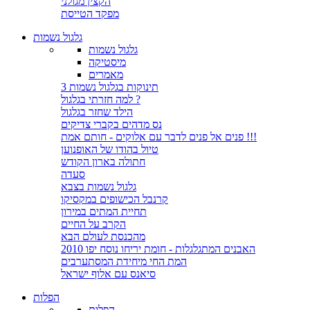
הקצין מגולני
מפקד הטייסת
גלגול נשמות
גלגול נשמות
מיסטיקה
מאמרים
3 תינוקות בגלגול נשמות
למה חזרתי בגלגול ?
הילד שחזר בגלגול
נס מדהים בקברי צדיקים
פנים אל פנים לדבר עם אלוקים - חותם אמת !!!
טיול בהודו של האופנוען
חתולה בארון הקודש
סעדה
גלגול נשמות בצבא
קרנבל הכישופים במקסיקו
תחיית המתים במירון
הקרב על החיים
מהכנסת לעולם הבא
האבנים המתגלגלות - חומת יריחו נוסח יפו 2010
המת החי מיחידת המסתערבים
סיאנס עם אלוף ישראל
הפלות
הפלות