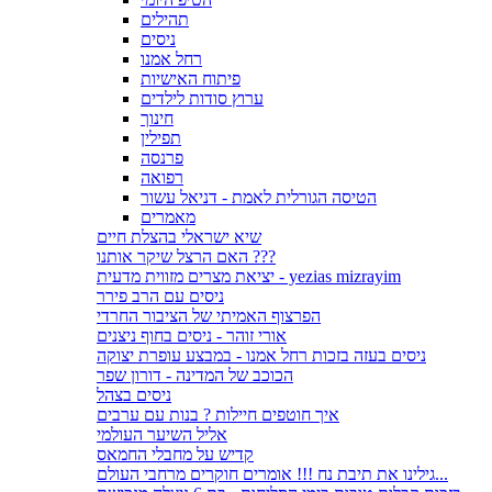
תהילים
ניסים
רחל אמנו
פיתוח האישיות
ערוץ סודות לילדים
חינוך
תפילין
פרנסה
רפואה
הטיסה הגורלית לאמת - דניאל עשור
מאמרים
שיא ישראלי בהצלת חיים
האם הרצל שיקר אותנו ???
יציאת מצרים מזווית מדעית - yezias mizrayim
ניסים עם הרב פירר
הפרצוף האמיתי של הציבור החרדי
אורי זוהר - ניסים בחוף ניצנים
ניסים בעזה בזכות רחל אמנו - במבצע עופרת יצוקה
הכוכב של המדינה - דורון שפר
ניסים בצהל
איך חוטפים חיילות ? בנות עם ערבים
אליל השיער העולמי
קדיש על מחבלי החמאס
גילינו את תיבת נח !!! אומרים חוקרים מרחבי העולם...