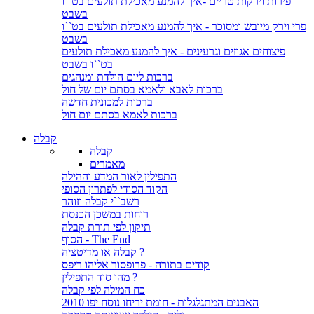
פירות וירקות טריים -איך להמנע מאכילת תולעים בט``ו
בשבט
פרי וירק מיובש ומסוכר - איך להמנע מאכילת תולעים בט``ו
בשבט
פיצוחים אגוזים וגרעינים - איך להמנע מאכילת תולעים
בט``ו בשבט
ברכות ליום הולדת ומנהגים
ברכות לאבא ולאמא בסתם יום של חול
ברכות למכונית חדשה
ברכות לאמא בסתם יום חול
קבלה
קבלה
מאמרים
התפילין לאור המדע וההילה
הקוד הסודי לפתרון הסופי
רשב``י קבלה וזוהר
רוחות במשכן הכנסת
תיקון לפי תורת קבלה
הסוף - The End
קבלה או מדיטציה ?
קודים בתורה - פרופסור אליהו ריפס
מהו סוד התפילין ?
כח המילה לפי קבלה
האבנים המתגלגלות - חומת יריחו נוסח יפו 2010