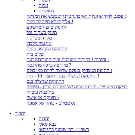
זוגיות
מאמרים
פטנט לחידוש זוגיות ואהבה.הטרנד שכובש את המדינה !
אלוקים לא חייב לך כלום !
התינוק שהציל מהפיגוע
תינוק בשקית זבל
מקווה בטייסת
אין עוד מלבדו
התינוקת שעושה ניסים
שלום בית
זהירות ! בדיקות מסוכנות.זכות ההורים לדעת !
מי רוצה ברכה מהרנטגן ?
התינוק המצחיק בעולם שרוצה לחיות כמו כולם !
התינוקת שניצלה בנס ! תקציר 10 דקות !
התינוקת שניצלה בנס
בדיקת מי שפיר - זהירות סכנה של הפסקת הריון - חשיפה
בתוכנית עובדה
תינוקת או אישה ?
נס מצולם - כוחה של אמונה
יהדות
יהדות
בבא סאלי
רשב"י - רבי שמעון בר יוחאי
הטיפ היומי