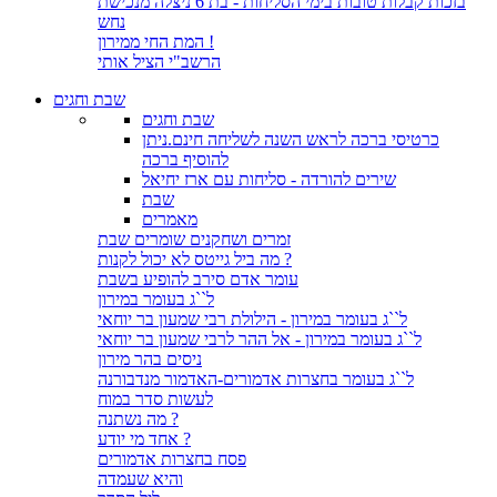
בזכות קבלות טובות בימי הסליחות - בת 6 ניצלה מנכישת
נחש
המת החי ממירון !
הרשב"י הציל אותי
שבת וחגים
שבת וחגים
כרטיסי ברכה לראש השנה לשליחה חינם.ניתן
להוסיף ברכה
שירים להורדה - סליחות עם ארז יחיאל
שבת
מאמרים
זמרים ושחקנים שומרים שבת
מה ביל גייטס לא יכול לקנות ?
עומר אדם סירב להופיע בשבת
ל``ג בעומר במירון
ל``ג בעומר במירון - הילולת רבי שמעון בר יוחאי
ל``ג בעומר במירון - אל ההר לרבי שמעון בר יוחאי
ניסים בהר מירון
ל``ג בעומר בחצרות אדמורים-האדמור מנדבורנה
לעשות סדר במוח
מה נשתנה ?
אחד מי יודע ?
פסח בחצרות אדמורים
והיא שעמדה