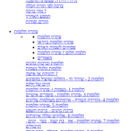
גליה - הילדה שעשתה מהפכה
ברכה לפי תורת קבלה
מהי ברכה ?
המסע האחרון
קודים וסודות
פתרון חלומות
פתרון חלומות
פתרון חלומות בוידאו
פסוקים לשמות האדם
חלמת חלום ? פתרון חלומות
מאמרים
חלומות וברכות כהנים
חלומות וגלגול נשמות
תינוקת או אישה ?
חלומות 2 - שידור חי - החלום שהציל מהפיגוע
חיים של חלום
חלומות 1 -נשמות ו- פתרון חלומות
חלומות 3 -פתרון חלומות - סיפורים אישיים
חלומות 4 -החיידק הטורף - איתותים מעולמות עליונים
חלומות 5 -פתרון חלומות
ברכת כהנים - ברכת השפע
חלומות 6 -אלוקים שולח איתותים
חלומות 7 -פתרון חלומות - אוז , בת יענה , נשר , יונים ,
תרנגולים