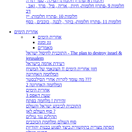
חלומות 8 -פתרון חלומות- תפילה , ספר תורה
חלומות 9 -פתרון חלומות- חיות , אריה , פיל , פרד , זאב ,
דב
חלומות 10 -פתרון חלומות- יין
חלומות 11 -פתרון חלומות- בוקר , לבנה , כוכבים , כסף
אחרית הימים
אחרית הימים
גוג ומגוג
מאמרים
התוכנית לחיסול ישראל - The plan to destroy israel &
jerusalem
רעידת אדמה בישראל
חזון אחרית הימים !! הצונאמי של המשיח
המלחמה האחרונה
מה עומד לקרות אחרי הסילבסטר ???
המלחמה האחרונה 2
אחרית הימים
שעת האפס 3
זהירות ! מלחמה בפתח
התוכנית לכיבוש ישראל והעולם
סוף העולם לאן ?
תהילים נגד טילים
סוף העולם ומלחמת הכוכבים
הסתה מצרית בתקשורת.כיצד לפגוע בבנות יהודיות