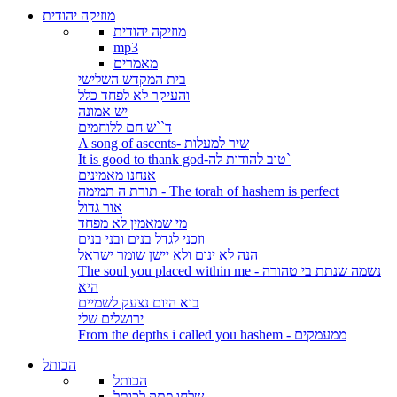
מוזיקה יהודית
מוזיקה יהודית
mp3
מאמרים
בית המקדש השלישי
והעיקר לא לפחד כלל
יש אמונה
ד``ש חם ללוחמים
A song of ascents- שיר למעלות
It is good to thank god-טוב להודות לה`
אנחנו מאמינים
תורת ה תמימה - The torah of hashem is perfect
אור גדול
מי שמאמין לא מפחד
וזכני לגדל בנים ובני בנים
הנה לא ינום ולא יישן שומר ישראל
The soul you placed within me - נשמה שנתת בי טהורה
היא
בוא היום נצעק לשמיים
ירושלים שלי
From the depths i called you hashem - ממעמקים
הכותל
הכותל
שלחו פתק לכותל