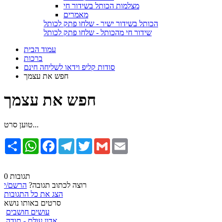
מצלמות הכותל בשידור חי
מאמרים
הכותל בשידור ישיר - שלחו פתק לכותל
שידור חי מהכותל - שלחו פתק לכותל
עמוד הבית
ברכות
סודות קליפ וידאו לשליחה חינם
חפש את עצמך
חפש את עצמך
טוען סרט...
Email
Gmail
Twitter
Telegram
Facebook
WhatsApp
שתף
0 תגובות
רוצה לכתוב תגובה?
הרשם/י
הצג את כל התגובות
סרטים באותו נושא
עושים חושבים
אדון עולם - תודה