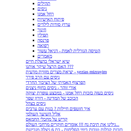
תהילים
ניסים
רחל אמנו
פיתוח האישיות
ערוץ סודות לילדים
חינוך
תפילין
פרנסה
רפואה
הטיסה הגורלית לאמת - דניאל עשור
מאמרים
שיא ישראלי בהצלת חיים
האם הרצל שיקר אותנו ???
יציאת מצרים מזווית מדעית - yezias mizrayim
ניסים עם הרב פירר
הפרצוף האמיתי של הציבור החרדי
אורי זוהר - ניסים בחוף ניצנים
ניסים בעזה בזכות רחל אמנו - במבצע עופרת יצוקה
הכוכב של המדינה - דורון שפר
ניסים בצהל
איך חוטפים חיילות ? בנות עם ערבים
אליל השיער העולמי
קדיש על מחבלי החמאס
גילינו את תיבת נח !!! אומרים חוקרים מרחבי העולם...
בזכות קבלות טובות בימי הסליחות - בת 6 ניצלה מנכישת