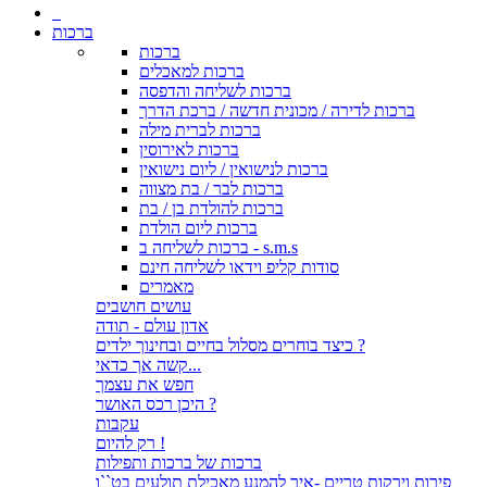
ברכות
ברכות
ברכות למאכלים
ברכות לשליחה והדפסה
ברכות לדירה / מכונית חדשה / ברכת הדרך
ברכות לברית מילה
ברכות לאירוסין
ברכות לנישואין / ליום נישואין
ברכות לבר / בת מצווה
ברכות להולדת בן / בת
ברכות ליום הולדת
ברכות לשליחה ב - s.m.s
סודות קליפ וידאו לשליחה חינם
מאמרים
עושים חושבים
אדון עולם - תודה
כיצד בוחרים מסלול בחיים ובחינוך ילדים ?
קשה אך כדאי...
חפש את עצמך
היכן רכס האושר ?
עקבות
רק להיום !
ברכות של ברכות ותפילות
פירות וירקות טריים -איך להמנע מאכילת תולעים בט``ו