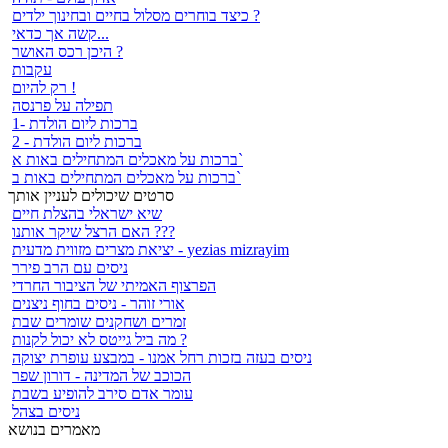
כיצד בוחרים מסלול בחיים ובחינוך ילדים ?
קשה אך כדאי...
היכן רכס האושר ?
עקבות
רק להיום !
תפילה על פרנסה
ברכות ליום הולדת -1
ברכות ליום הולדת - 2
ברכות על מאכלים המתחילים באות א`
ברכות על מאכלים המתחילים באות ב`
סרטים שיכולים לעניין אותך
שיא ישראלי בהצלת חיים
האם הרצל שיקר אותנו ???
יציאת מצרים מזווית מדעית - yezias mizrayim
ניסים עם הרב פירר
הפרצוף האמיתי של הציבור החרדי
אורי זוהר - ניסים בחוף ניצנים
זמרים ושחקנים שומרים שבת
מה ביל גייטס לא יכול לקנות ?
ניסים בעזה בזכות רחל אמנו - במבצע עופרת יצוקה
הכוכב של המדינה - דורון שפר
עומר אדם סירב להופיע בשבת
ניסים בצהל
מאמרים בנושא