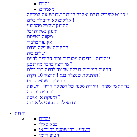
זוגיות
מאמרים
פטנט לחידוש זוגיות ואהבה.הטרנד שכובש את המדינה !
אלוקים לא חייב לך כלום !
התינוק שהציל מהפיגוע
תינוק בשקית זבל
מקווה בטייסת
אין עוד מלבדו
התינוקת שעושה ניסים
שלום בית
זהירות ! בדיקות מסוכנות.זכות ההורים לדעת !
מי רוצה ברכה מהרנטגן ?
התינוק המצחיק בעולם שרוצה לחיות כמו כולם !
התינוקת שניצלה בנס ! תקציר 10 דקות !
התינוקת שניצלה בנס
בדיקת מי שפיר - זהירות סכנה של הפסקת הריון - חשיפה
בתוכנית עובדה
תינוקת או אישה ?
נס מצולם - כוחה של אמונה
יהדות
יהדות
בבא סאלי
רשב"י - רבי שמעון בר יוחאי
הטיפ היומי