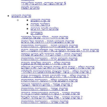
יציאת מצרים- החוב מיליארדי $
מחכים לפסח
פרשת השבוע
פרשת השבוע
ניוזלטר סודות
עלונים לזיכוי הרבים
מאמרים
פרשת חקת - הילד שניצל מהמנזר
פרשת השבוע חקת - חתונה של ניסים
פרשת השבוע חקת - גימטריות מדהימות
פרשת קרח - נס בכותל המערבי.אין תפילה השבה ריקם
פרשת קרח - למה הבידור לא מביא שמחה?
פרשת השבוע קרח - גימטריות מדהימות
פרשת שלח - רגעים נפלאים בשבת
פרשת שלח - שבת היא עדות האדם לבריאת העולם
פרשת שלח - כיצד יוצאים מההתמכרות לסלולרי ?
פרשת שלח - איך להרגיש חוויה בשמירת שבת ?
פרשת השבוע שלח - גימטריות מדהימות
פרשת אמור - מדוע התהפך העובר ?
פרשת אמור - גימטריות מדהימות
פרשת שמיני - כשרות וגסטרונומיה בתורה
פרשת שמיני - אלו בעלי חיים מותר לאכול ?
פרשת שמיני - גימטריות מדהימות