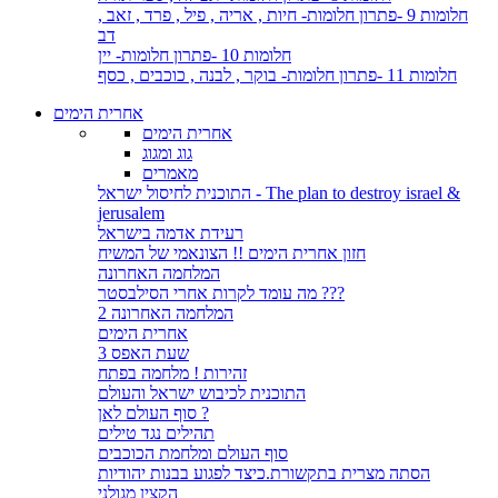
חלומות 9 -פתרון חלומות- חיות , אריה , פיל , פרד , זאב ,
דב
חלומות 10 -פתרון חלומות- יין
חלומות 11 -פתרון חלומות- בוקר , לבנה , כוכבים , כסף
אחרית הימים
אחרית הימים
גוג ומגוג
מאמרים
התוכנית לחיסול ישראל - The plan to destroy israel &
jerusalem
רעידת אדמה בישראל
חזון אחרית הימים !! הצונאמי של המשיח
המלחמה האחרונה
מה עומד לקרות אחרי הסילבסטר ???
המלחמה האחרונה 2
אחרית הימים
שעת האפס 3
זהירות ! מלחמה בפתח
התוכנית לכיבוש ישראל והעולם
סוף העולם לאן ?
תהילים נגד טילים
סוף העולם ומלחמת הכוכבים
הסתה מצרית בתקשורת.כיצד לפגוע בבנות יהודיות
הקצין מגולני