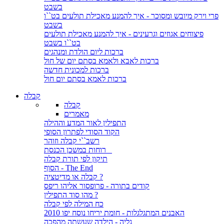
בשבט
פרי וירק מיובש ומסוכר - איך להמנע מאכילת תולעים בט``ו
בשבט
פיצוחים אגוזים וגרעינים - איך להמנע מאכילת תולעים
בט``ו בשבט
ברכות ליום הולדת ומנהגים
ברכות לאבא ולאמא בסתם יום של חול
ברכות למכונית חדשה
ברכות לאמא בסתם יום חול
קבלה
קבלה
מאמרים
התפילין לאור המדע וההילה
הקוד הסודי לפתרון הסופי
רשב``י קבלה וזוהר
רוחות במשכן הכנסת
תיקון לפי תורת קבלה
הסוף - The End
קבלה או מדיטציה ?
קודים בתורה - פרופסור אליהו ריפס
מהו סוד התפילין ?
כח המילה לפי קבלה
האבנים המתגלגלות - חומת יריחו נוסח יפו 2010
גליה - הילדה שעשתה מהפכה