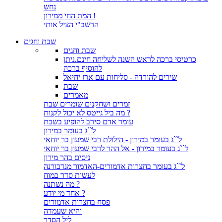
נחש
המת החי ממירון !
הרשב"י הציל אותי
שבת וחגים
שבת וחגים
כרטיסי ברכה לראש השנה לשליחה חינם.ניתן
להוסיף ברכה
שירים להורדה - סליחות עם ארז יחיאל
שבת
מאמרים
זמרים ושחקנים שומרים שבת
מה ביל גייטס לא יכול לקנות ?
עומר אדם סירב להופיע בשבת
ל``ג בעומר במירון
ל``ג בעומר במירון - הילולת רבי שמעון בר יוחאי
ל``ג בעומר במירון - אל ההר לרבי שמעון בר יוחאי
ניסים בהר מירון
ל``ג בעומר בחצרות אדמורים-האדמור מנדבורנה
לעשות סדר במוח
מה נשתנה ?
אחד מי יודע ?
פסח בחצרות אדמורים
והיא שעמדה
ליל הסדר