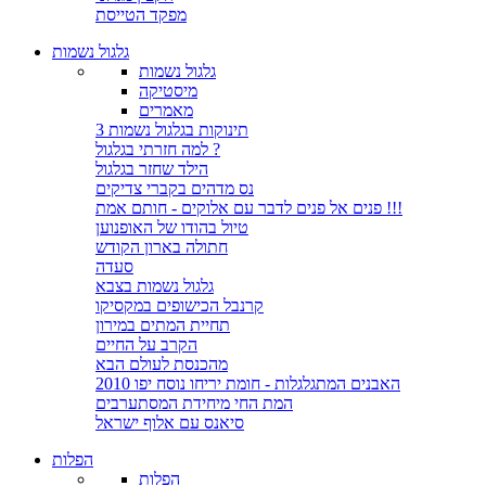
מפקד הטייסת
גלגול נשמות
גלגול נשמות
מיסטיקה
מאמרים
3 תינוקות בגלגול נשמות
למה חזרתי בגלגול ?
הילד שחזר בגלגול
נס מדהים בקברי צדיקים
פנים אל פנים לדבר עם אלוקים - חותם אמת !!!
טיול בהודו של האופנוען
חתולה בארון הקודש
סעדה
גלגול נשמות בצבא
קרנבל הכישופים במקסיקו
תחיית המתים במירון
הקרב על החיים
מהכנסת לעולם הבא
האבנים המתגלגלות - חומת יריחו נוסח יפו 2010
המת החי מיחידת המסתערבים
סיאנס עם אלוף ישראל
הפלות
הפלות