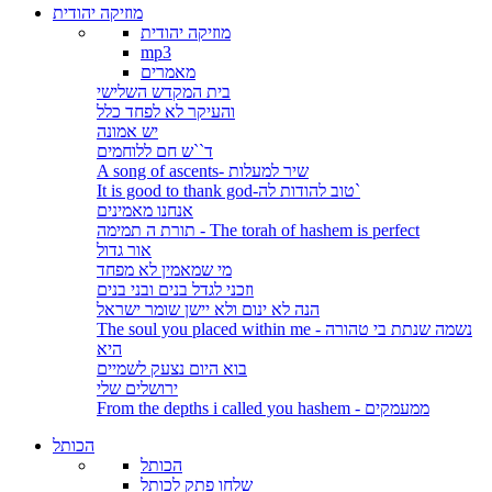
מוזיקה יהודית
מוזיקה יהודית
mp3
מאמרים
בית המקדש השלישי
והעיקר לא לפחד כלל
יש אמונה
ד``ש חם ללוחמים
A song of ascents- שיר למעלות
It is good to thank god-טוב להודות לה`
אנחנו מאמינים
תורת ה תמימה - The torah of hashem is perfect
אור גדול
מי שמאמין לא מפחד
וזכני לגדל בנים ובני בנים
הנה לא ינום ולא יישן שומר ישראל
The soul you placed within me - נשמה שנתת בי טהורה
היא
בוא היום נצעק לשמיים
ירושלים שלי
From the depths i called you hashem - ממעמקים
הכותל
הכותל
שלחו פתק לכותל