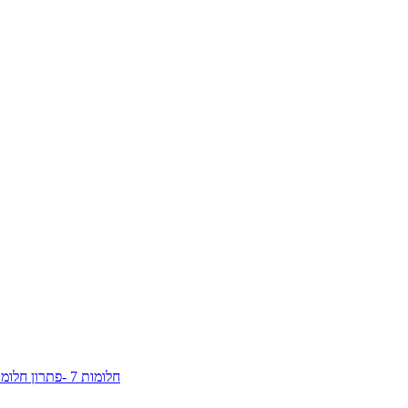
חלומות 7 -פתרון חלומות - אוז , בת יענה , נשר , יונים , תרנגולים