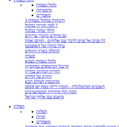
גלגול נשמות
מיסטיקה
מאמרים
3 תינוקות בגלגול נשמות
למה חזרתי בגלגול ?
הילד שחזר בגלגול
נס מדהים בקברי צדיקים
פנים אל פנים לדבר עם אלוקים - חותם אמת !!!
טיול בהודו של האופנוען
חתולה בארון הקודש
סעדה
גלגול נשמות בצבא
קרנבל הכישופים במקסיקו
תחיית המתים במירון
הקרב על החיים
מהכנסת לעולם הבא
האבנים המתגלגלות - חומת יריחו נוסח יפו 2010
המת החי מיחידת המסתערבים
סיאנס עם אלוף ישראל
הפלות
הפלות
זוגיות
מאמרים
פטנט לחידוש זוגיות ואהבה.הטרנד שכובש את המדינה !