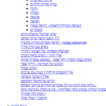
ערוץ סודות לילדים
חינוך
תפילין
פרנסה
רפואה
הטיסה הגורלית לאמת - דניאל עשור
מאמרים
שיא ישראלי בהצלת חיים
האם הרצל שיקר אותנו ???
יציאת מצרים מזווית מדעית - yezias mizrayim
ניסים עם הרב פירר
הפרצוף האמיתי של הציבור החרדי
אורי זוהר - ניסים בחוף ניצנים
ניסים בעזה בזכות רחל אמנו - במבצע עופרת יצוקה
הכוכב של המדינה - דורון שפר
ניסים בצהל
איך חוטפים חיילות ? בנות עם ערבים
אליל השיער העולמי
קדיש על מחבלי החמאס
גילינו את תיבת נח !!! אומרים חוקרים מרחבי העולם...
זכות קבלות טובות בימי הסליחות - בת 6 ניצלה מנכישת נחש
המת החי ממירון !
הרשב"י הציל אותי
שבת וחגים