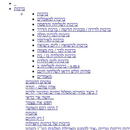
ברכות
ברכות
ברכות למאכלים
ברכות לשליחה והדפסה
ברכות לדירה / מכונית חדשה / ברכת הדרך
ברכות לברית מילה
ברכות לאירוסין
ברכות לנישואין / ליום נישואין
ברכות לבר / בת מצווה
ברכות להולדת בן / בת
ברכות ליום הולדת
ברכות לשליחה ב - s.m.s
סודות קליפ וידאו לשליחה חינם
מאמרים
עושים חושבים
אדון עולם - תודה
כיצד בוחרים מסלול בחיים ובחינוך ילדים ?
קשה אך כדאי...
חפש את עצמך
היכן רכס האושר ?
עקבות
רק להיום !
ברכות של ברכות ותפילות
רות וירקות טריים -איך להמנע מאכילת תולעים בט``ו בשבט