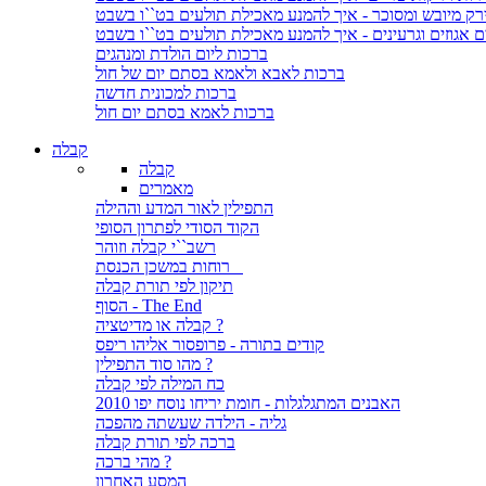
ירק מיובש ומסוכר - איך להמנע מאכילת תולעים בט``ו בשבט
ם אגוזים וגרעינים - איך להמנע מאכילת תולעים בט``ו בשבט
ברכות ליום הולדת ומנהגים
ברכות לאבא ולאמא בסתם יום של חול
ברכות למכונית חדשה
ברכות לאמא בסתם יום חול
קבלה
קבלה
מאמרים
התפילין לאור המדע וההילה
הקוד הסודי לפתרון הסופי
רשב``י קבלה וזוהר
רוחות במשכן הכנסת
תיקון לפי תורת קבלה
הסוף - The End
קבלה או מדיטציה ?
קודים בתורה - פרופסור אליהו ריפס
מהו סוד התפילין ?
כח המילה לפי קבלה
האבנים המתגלגלות - חומת יריחו נוסח יפו 2010
גליה - הילדה שעשתה מהפכה
ברכה לפי תורת קבלה
מהי ברכה ?
המסע האחרון