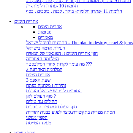
חלומות 9 -פתרון חלומות- חיות , אריה , פיל , פרד , זאב , דב
חלומות 10 -פתרון חלומות- יין
חלומות 11 -פתרון חלומות- בוקר , לבנה , כוכבים , כסף
אחרית הימים
אחרית הימים
גוג ומגוג
מאמרים
לחיסול ישראל - The plan to destroy israel & jerusalem
רעידת אדמה בישראל
חזון אחרית הימים !! הצונאמי של המשיח
המלחמה האחרונה
מה עומד לקרות אחרי הסילבסטר ???
המלחמה האחרונה 2
אחרית הימים
שעת האפס 3
זהירות ! מלחמה בפתח
התוכנית לכיבוש ישראל והעולם
סוף העולם לאן ?
תהילים נגד טילים
סוף העולם ומלחמת הכוכבים
הסתה מצרית בתקשורת.כיצד לפגוע בבנות יהודיות
הקצין מגולני
מפקד הטייסת
גלגול נשמות