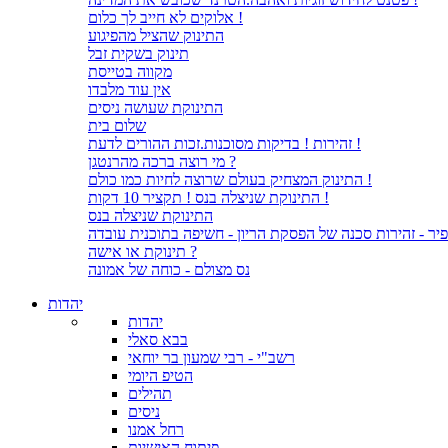
אלוקים לא חייב לך כלום !
התינוק שהציל מהפיגוע
תינוק בשקית זבל
מקווה בטייסת
אין עוד מלבדו
התינוקת שעושה ניסים
שלום בית
זהירות ! בדיקות מסוכנות.זכות ההורים לדעת !
מי רוצה ברכה מהרנטגן ?
התינוק המצחיק בעולם שרוצה לחיות כמו כולם !
התינוקת שניצלה בנס ! תקציר 10 דקות !
התינוקת שניצלה בנס
יר - זהירות סכנה של הפסקת הריון - חשיפה בתוכנית עובדה
תינוקת או אישה ?
נס מצולם - כוחה של אמונה
יהדות
יהדות
בבא סאלי
רשב"י - רבי שמעון בר יוחאי
הטיפ היומי
תהילים
ניסים
רחל אמנו
פיתוח האישיות