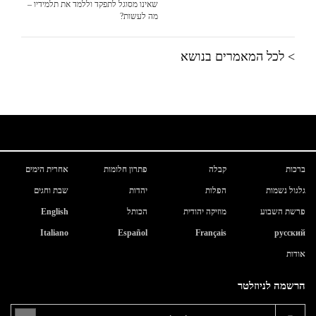
שאינו מסוגל לתפקד וללמד את תלמידיו –
מה לעשות?
> לכל המאמרים בנושא
ברכות
קבלה
פתרון חלומות
אחרית הימים
גלגול נשמות
הפלות
יהדות
שבת וחגים
פרשת השבוע
מוזיקה יהודית
הכותל
English
Italiano
Español
Français
русский
אודות
הרשמה לניוזלטר