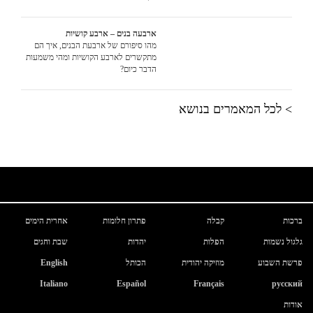
ארבעה בנים – ארבע קושיות
מהו סיפורם של ארבעת הבנים, איך הם
מתקשרים לארבע הקושיות ומהי משמעות
הדבר כיום?
> לכל המאמרים בנושא
ברכות
קבלה
פתרון חלומות
אחרית הימים
גלגול נשמות
הפלות
יהדות
שבת וחגים
פרשת השבוע
מוזיקה יהודית
הכותל
English
Italiano
Español
Français
русский
אודות