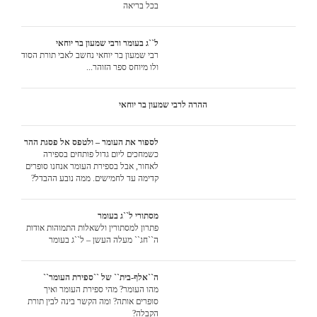
בכל בריאה
ל``ג בעומר ורבי שמעון בר יוחאי
רבי שמעון בר יוחאי נחשב לאבי תורת הסוד
ולו מיוחס ספר הזוהר...
ההרה לרבי שמעון בר יוחאי
לספור את העומר – ולטפס אל פסגת ההר
כשמחכים ליום גדול פותחים בספירה
לאחור, אבל בספירת העומר אנחנו סופרים
קדימה עד לחמישים. ממה נובע ההבדל?
מסתורי ל``ג בעומר
פתרון למסתורין ולשאלות התמוהות אודות
ה``חג`` מעלה העשן – ל``ג בעומר
ה``אלף-בית`` של ``ספירת העומר``
מהו העומר? מהי ספירת העומר ואיך
סופרים אותה? ומה הקשר בינה לבין תורת
הקבלה?