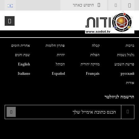
ברכות
קבלה
פתרון חלומות
אחרית הימים
גלגול נשמות
הפלות
יהדות
שבת וחגים
פרשת השבוע
מוזיקה יהודית
הכותל
English
Italiano
Español
Français
русский
אודות
הרשמה לניוזלטר