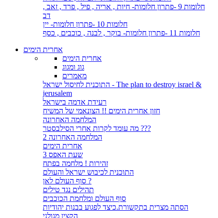
חלומות 9 -פתרון חלומות- חיות , אריה , פיל , פרד , זאב ,
דב
חלומות 10 -פתרון חלומות- יין
חלומות 11 -פתרון חלומות- בוקר , לבנה , כוכבים , כסף
אחרית הימים
אחרית הימים
גוג ומגוג
מאמרים
התוכנית לחיסול ישראל - The plan to destroy israel &
jerusalem
רעידת אדמה בישראל
חזון אחרית הימים !! הצונאמי של המשיח
המלחמה האחרונה
מה עומד לקרות אחרי הסילבסטר ???
המלחמה האחרונה 2
אחרית הימים
שעת האפס 3
זהירות ! מלחמה בפתח
התוכנית לכיבוש ישראל והעולם
סוף העולם לאן ?
תהילים נגד טילים
סוף העולם ומלחמת הכוכבים
הסתה מצרית בתקשורת.כיצד לפגוע בבנות יהודיות
הקצין מגולני