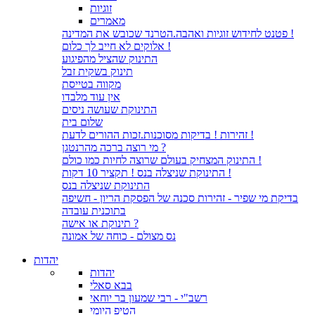
זוגיות
מאמרים
פטנט לחידוש זוגיות ואהבה.הטרנד שכובש את המדינה !
אלוקים לא חייב לך כלום !
התינוק שהציל מהפיגוע
תינוק בשקית זבל
מקווה בטייסת
אין עוד מלבדו
התינוקת שעושה ניסים
שלום בית
זהירות ! בדיקות מסוכנות.זכות ההורים לדעת !
מי רוצה ברכה מהרנטגן ?
התינוק המצחיק בעולם שרוצה לחיות כמו כולם !
התינוקת שניצלה בנס ! תקציר 10 דקות !
התינוקת שניצלה בנס
בדיקת מי שפיר - זהירות סכנה של הפסקת הריון - חשיפה
בתוכנית עובדה
תינוקת או אישה ?
נס מצולם - כוחה של אמונה
יהדות
יהדות
בבא סאלי
רשב"י - רבי שמעון בר יוחאי
הטיפ היומי