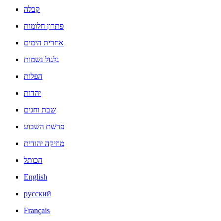
קבלה
פתרון חלומות
אחרית הימים
גלגול נשמות
הפלות
יהדות
שבת וחגים
פרשת השבוע
מוזיקה יהודית
הכותל
English
русский
Français