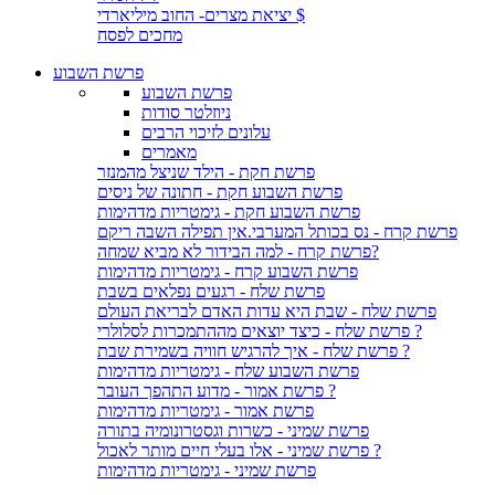
יציאת מצרים- החוב מיליארדי $
מחכים לפסח
פרשת השבוע
פרשת השבוע
ניוזלטר סודות
עלונים לזיכוי הרבים
מאמרים
פרשת חקת - הילד שניצל מהמנזר
פרשת השבוע חקת - חתונה של ניסים
פרשת השבוע חקת - גימטריות מדהימות
פרשת קרח - נס בכותל המערבי.אין תפילה השבה ריקם
פרשת קרח - למה הבידור לא מביא שמחה?
פרשת השבוע קרח - גימטריות מדהימות
פרשת שלח - רגעים נפלאים בשבת
פרשת שלח - שבת היא עדות האדם לבריאת העולם
פרשת שלח - כיצד יוצאים מההתמכרות לסלולרי ?
פרשת שלח - איך להרגיש חוויה בשמירת שבת ?
פרשת השבוע שלח - גימטריות מדהימות
פרשת אמור - מדוע התהפך העובר ?
פרשת אמור - גימטריות מדהימות
פרשת שמיני - כשרות וגסטרונומיה בתורה
פרשת שמיני - אלו בעלי חיים מותר לאכול ?
פרשת שמיני - גימטריות מדהימות