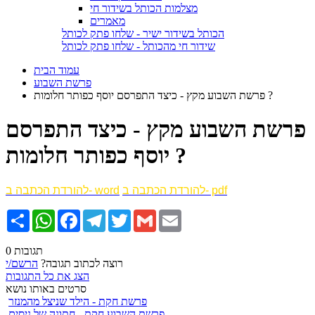
מצלמות הכותל בשידור חי
מאמרים
הכותל בשידור ישיר - שלחו פתק לכותל
שידור חי מהכותל - שלחו פתק לכותל
עמוד הבית
פרשת השבוע
פרשת השבוע מקץ - כיצד התפרסם יוסף כפותר חלומות ?
פרשת השבוע מקץ - כיצד התפרסם
יוסף כפותר חלומות ?
להורדת הכתבה ב- pdf
להורדת הכתבה ב- word
Email
Gmail
Twitter
Telegram
Facebook
WhatsApp
שתף
0 תגובות
רוצה לכתוב תגובה?
הרשם/י
הצג את כל התגובות
סרטים באותו נושא
פרשת חקת - הילד שניצל מהמנזר
פרשת השבוע חקת - חתונה של ניסים