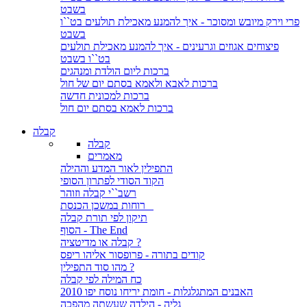
בשבט
פרי וירק מיובש ומסוכר - איך להמנע מאכילת תולעים בט``ו
בשבט
פיצוחים אגוזים וגרעינים - איך להמנע מאכילת תולעים
בט``ו בשבט
ברכות ליום הולדת ומנהגים
ברכות לאבא ולאמא בסתם יום של חול
ברכות למכונית חדשה
ברכות לאמא בסתם יום חול
קבלה
קבלה
מאמרים
התפילין לאור המדע וההילה
הקוד הסודי לפתרון הסופי
רשב``י קבלה וזוהר
רוחות במשכן הכנסת
תיקון לפי תורת קבלה
הסוף - The End
קבלה או מדיטציה ?
קודים בתורה - פרופסור אליהו ריפס
מהו סוד התפילין ?
כח המילה לפי קבלה
האבנים המתגלגלות - חומת יריחו נוסח יפו 2010
גליה - הילדה שעשתה מהפכה