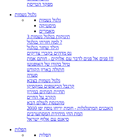
מפקד הטייסת
גלגול נשמות
גלגול נשמות
מיסטיקה
מאמרים
3 תינוקות בגלגול נשמות
למה חזרתי בגלגול ?
הילד שחזר בגלגול
נס מדהים בקברי צדיקים
פנים אל פנים לדבר עם אלוקים - חותם אמת !!!
טיול בהודו של האופנוען
חתולה בארון הקודש
סעדה
גלגול נשמות בצבא
קרנבל הכישופים במקסיקו
תחיית המתים במירון
הקרב על החיים
מהכנסת לעולם הבא
האבנים המתגלגלות - חומת יריחו נוסח יפו 2010
המת החי מיחידת המסתערבים
סיאנס עם אלוף ישראל
הפלות
הפלות