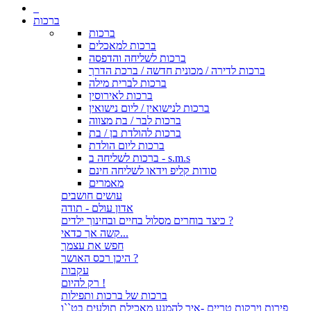
ברכות
ברכות
ברכות למאכלים
ברכות לשליחה והדפסה
ברכות לדירה / מכונית חדשה / ברכת הדרך
ברכות לברית מילה
ברכות לאירוסין
ברכות לנישואין / ליום נישואין
ברכות לבר / בת מצווה
ברכות להולדת בן / בת
ברכות ליום הולדת
ברכות לשליחה ב - s.m.s
סודות קליפ וידאו לשליחה חינם
מאמרים
עושים חושבים
אדון עולם - תודה
כיצד בוחרים מסלול בחיים ובחינוך ילדים ?
קשה אך כדאי...
חפש את עצמך
היכן רכס האושר ?
עקבות
רק להיום !
ברכות של ברכות ותפילות
פירות וירקות טריים -איך להמנע מאכילת תולעים בט``ו