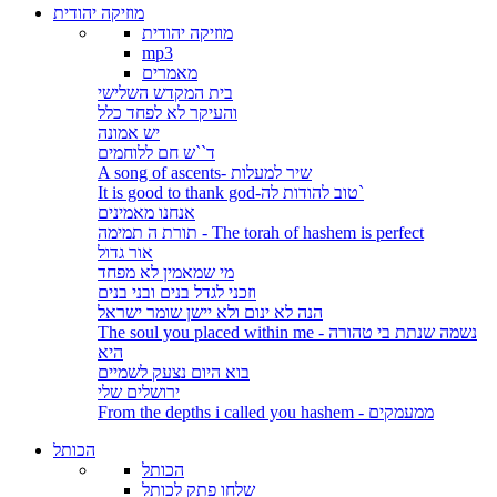
מוזיקה יהודית
מוזיקה יהודית
mp3
מאמרים
בית המקדש השלישי
והעיקר לא לפחד כלל
יש אמונה
ד``ש חם ללוחמים
A song of ascents- שיר למעלות
It is good to thank god-טוב להודות לה`
אנחנו מאמינים
תורת ה תמימה - The torah of hashem is perfect
אור גדול
מי שמאמין לא מפחד
וזכני לגדל בנים ובני בנים
הנה לא ינום ולא יישן שומר ישראל
The soul you placed within me - נשמה שנתת בי טהורה
היא
בוא היום נצעק לשמיים
ירושלים שלי
From the depths i called you hashem - ממעמקים
הכותל
הכותל
שלחו פתק לכותל