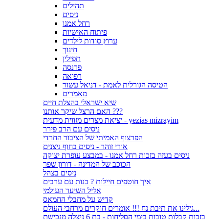
תהילים
ניסים
רחל אמנו
פיתוח האישיות
ערוץ סודות לילדים
חינוך
תפילין
פרנסה
רפואה
הטיסה הגורלית לאמת - דניאל עשור
מאמרים
שיא ישראלי בהצלת חיים
האם הרצל שיקר אותנו ???
יציאת מצרים מזווית מדעית - yezias mizrayim
ניסים עם הרב פירר
הפרצוף האמיתי של הציבור החרדי
אורי זוהר - ניסים בחוף ניצנים
ניסים בעזה בזכות רחל אמנו - במבצע עופרת יצוקה
הכוכב של המדינה - דורון שפר
ניסים בצהל
איך חוטפים חיילות ? בנות עם ערבים
אליל השיער העולמי
קדיש על מחבלי החמאס
גילינו את תיבת נח !!! אומרים חוקרים מרחבי העולם...
בזכות קבלות טובות בימי הסליחות - בת 6 ניצלה מנכישת