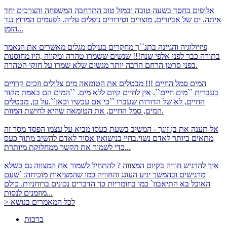
אלופים בחסד
בשעה טובה ובמזל טוב התרחבה המשפחה והצרכים יחד
איתה. ים של אביזרים, מוצרים וסידורים נופלים עליה. לפעמים המרוץ נגד
הזמן...
פיזיולוגיה והגיינה בתנ``ך
מחקרים בעולם מגלים מאשרים את הנאמר
בתורה כבר לפני אלפי שנה!!! שנשים ששמרו טהרה ומקווה ,היו מחוסנות
בפני סרטן הרחם הרבה יותר מנשים שלא שמרו על חוקי הטהרה.
המים סמל החיים !!! מבטלים את הטומאה
מים צלולים וזכים קרויים
בעברית ``מים חיים``. אין לחיים קיום ללא מים. ``המים הם באמת מקור
החיים, לא של הדורות שעברו ``כי אם עכשיו וכאן``.על כן, מבטלים
המים, סמל החיים, את הטומאה שהיא לחישת המוות.
אל תענה את בן זוגך - המשיב בשעת כעסו מביא על עצמו הפסד
מסר זה
מתאים ביותר לאדם נשוי.בחיי בנישואין אסור לאדם להשיב מתוך כעס
כדי לשמור את הקשר ממחלוקת מיותרת...
איך להרגיש חוויה בקיום המצווה ?
להתחיל לשמור את המצווה גם כשלא
מרגישים ובהמשך יגיע העונג והחוויה כמו שהמציאות מוכיחה: `שעם
האוכל בא התיאבון` כמו בחומריות כך הדברים נכונים ברוחניות. כולם
מוזמנים לנסות...
> לכל המאמרים בנושא
ברכות