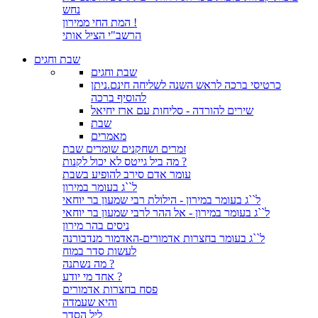
נחש
המת החי ממירון !
הרשב"י הציל אותי
שבת וחגים
שבת וחגים
כרטיסי ברכה לראש השנה לשליחה חינם.ניתן
להוסיף ברכה
שירים להורדה - סליחות עם ארז יחיאל
שבת
מאמרים
זמרים ושחקנים שומרים שבת
מה ביל גייטס לא יכול לקנות ?
עומר אדם סירב להופיע בשבת
ל``ג בעומר במירון
ל``ג בעומר במירון - הילולת רבי שמעון בר יוחאי
ל``ג בעומר במירון - אל ההר לרבי שמעון בר יוחאי
ניסים בהר מירון
ל``ג בעומר בחצרות אדמורים-האדמור מנדבורנה
לעשות סדר במוח
מה נשתנה ?
אחד מי יודע ?
פסח בחצרות אדמורים
והיא שעמדה
ליל הסדר