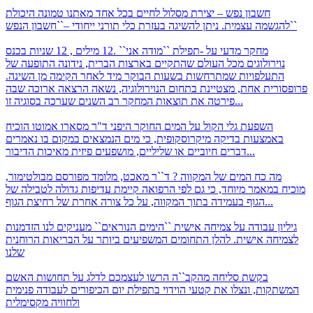
חשבון נפש – יצירת מסלול לחיים
בכל אחד מאתנו טמונה היכולת
להגשמה עצמית. ניתן להשיגה בעזרת כלי תורני ייחודי –``חשבון הנפש``
מחקר מדעי על -תפילת ``מודה אני`` .12 מילים , 12 שניות
בכנס
נוירולוגים מכל העולם שהתקיים בארצות הברית, נידונה התופעה של
התעלפויות שמתרחשות בשעות הבוקר מיד לאחר הקימה מן השינה.
פרופסורית אחת, מצטיינת בתחום הנוירולוגיה, נשאה הרצאה ארוכה שבה
פירטה את תוצאות המחקר רב השנים שערכה בסוגיה זו...
השפעת גלי הקול על המים
החוקר היפני ד"ר מסארו אמוטו הוכיח
באמצעות בדיקה מיקרוסקופית, כי מים הנמצאים במקום בו נאמרים
דברים חיוביים או שליליים, מושפעים פיזית מאיכות הדיבור...
מה כח המים של המקווה ?
ד``ר מאכט, מלומד מפורסם מבולטימור,
מוכיח במאמר מיוחד, כי גם לפי הרפואה קיימת עדיפות גדולה לטבילה של
הגוף בעמידה בתוך המקווה, על כל צורה אחרת של רחיצת הגוף...
גיליון עבודה על צמיחה אישית
``הימים הנוראים`` מעניקים לנו הזדמנות
לצמיחה אישית. להלן התחומים המשפיעים ביותר על הבריאות הרוחנית
שלנו
בקשת סליחה מהקב``ה
הרשו לעצמכם לדלג על תחושות האשם
המשתקות, ונצלו את קטעי הוידוי בתפילת יום הכיפורים לעבודה פנימית
ולחוויה מקסימלית