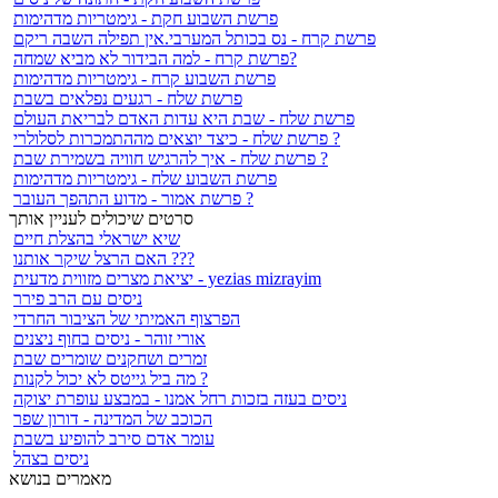
פרשת השבוע חקת - גימטריות מדהימות
פרשת קרח - נס בכותל המערבי.אין תפילה השבה ריקם
פרשת קרח - למה הבידור לא מביא שמחה?
פרשת השבוע קרח - גימטריות מדהימות
פרשת שלח - רגעים נפלאים בשבת
פרשת שלח - שבת היא עדות האדם לבריאת העולם
פרשת שלח - כיצד יוצאים מההתמכרות לסלולרי ?
פרשת שלח - איך להרגיש חוויה בשמירת שבת ?
פרשת השבוע שלח - גימטריות מדהימות
פרשת אמור - מדוע התהפך העובר ?
סרטים שיכולים לעניין אותך
שיא ישראלי בהצלת חיים
האם הרצל שיקר אותנו ???
יציאת מצרים מזווית מדעית - yezias mizrayim
ניסים עם הרב פירר
הפרצוף האמיתי של הציבור החרדי
אורי זוהר - ניסים בחוף ניצנים
זמרים ושחקנים שומרים שבת
מה ביל גייטס לא יכול לקנות ?
ניסים בעזה בזכות רחל אמנו - במבצע עופרת יצוקה
הכוכב של המדינה - דורון שפר
עומר אדם סירב להופיע בשבת
ניסים בצהל
מאמרים בנושא