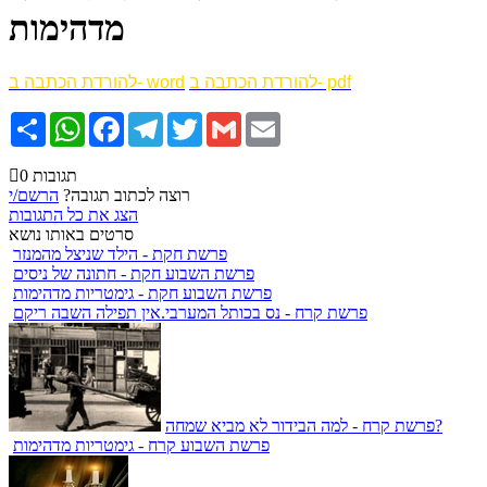
מדהימות
להורדת הכתבה ב- pdf
להורדת הכתבה ב- word
Email
Gmail
Twitter
Telegram
Facebook
WhatsApp
שתף
0 תגובות
רוצה לכתוב תגובה?
הרשם/י
הצג את כל התגובות
סרטים באותו נושא
פרשת חקת - הילד שניצל מהמנזר
פרשת השבוע חקת - חתונה של ניסים
פרשת השבוע חקת - גימטריות מדהימות
פרשת קרח - נס בכותל המערבי.אין תפילה השבה ריקם
פרשת קרח - למה הבידור לא מביא שמחה?
פרשת השבוע קרח - גימטריות מדהימות