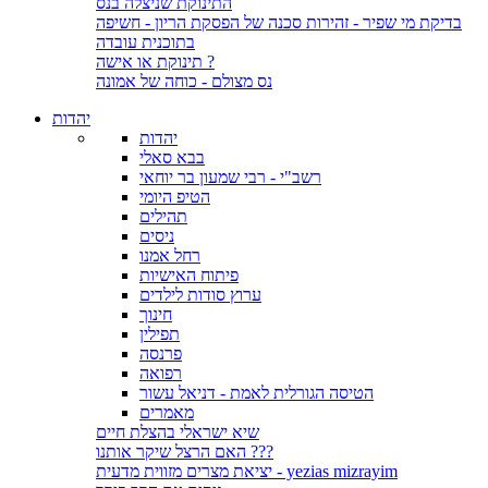
התינוקת שניצלה בנס
בדיקת מי שפיר - זהירות סכנה של הפסקת הריון - חשיפה
בתוכנית עובדה
תינוקת או אישה ?
נס מצולם - כוחה של אמונה
יהדות
יהדות
בבא סאלי
רשב"י - רבי שמעון בר יוחאי
הטיפ היומי
תהילים
ניסים
רחל אמנו
פיתוח האישיות
ערוץ סודות לילדים
חינוך
תפילין
פרנסה
רפואה
הטיסה הגורלית לאמת - דניאל עשור
מאמרים
שיא ישראלי בהצלת חיים
האם הרצל שיקר אותנו ???
יציאת מצרים מזווית מדעית - yezias mizrayim