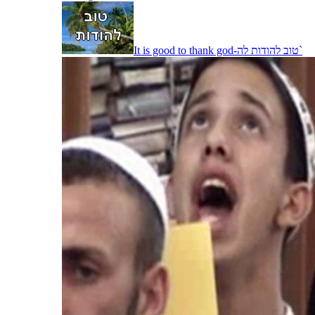
It is good to thank god-טוב להודות לה`