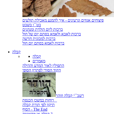
פיצוחים אגוזים וגרעינים - איך להמנע מאכילת תולעים
בט``ו בשבט
ברכות ליום הולדת ומנהגים
ברכות לאבא ולאמא בסתם יום של חול
ברכות למכונית חדשה
ברכות לאמא בסתם יום חול
קבלה
קבלה
מאמרים
התפילין לאור המדע וההילה
הקוד הסודי לפתרון הסופי
רשב``י קבלה וזוהר
רוחות במשכן הכנסת
תיקון לפי תורת קבלה
הסוף - The End
קבלה או מדיטציה ?