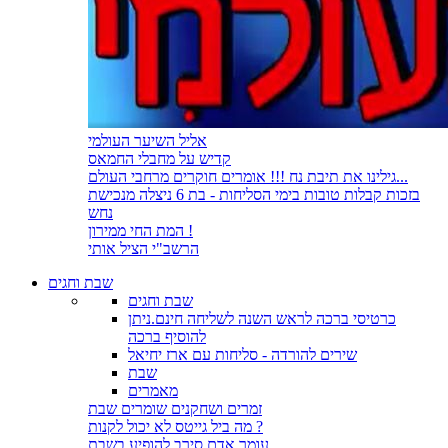
אליל השיער העולמי
קדיש על מחבלי החמאס
גילינו את תיבת נח !!! אומרים חוקרים מרחבי העולם...
בזכות קבלות טובות בימי הסליחות - בת 6 ניצלה מנכישת
נחש
המת החי ממירון !
הרשב"י הציל אותי
שבת וחגים
שבת וחגים
כרטיסי ברכה לראש השנה לשליחה חינם.ניתן
להוסיף ברכה
שירים להורדה - סליחות עם ארז יחיאל
שבת
מאמרים
זמרים ושחקנים שומרים שבת
מה ביל גייטס לא יכול לקנות ?
עומר אדם סירב להופיע בשבת