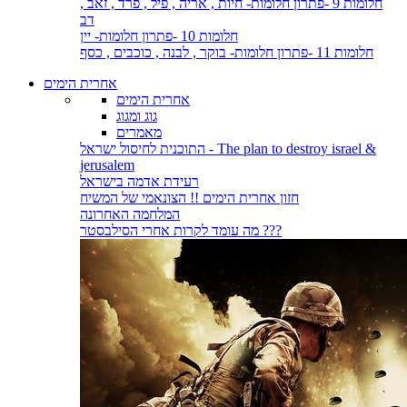
חלומות 9 -פתרון חלומות- חיות , אריה , פיל , פרד , זאב ,
דב
חלומות 10 -פתרון חלומות- יין
חלומות 11 -פתרון חלומות- בוקר , לבנה , כוכבים , כסף
אחרית הימים
אחרית הימים
גוג ומגוג
מאמרים
התוכנית לחיסול ישראל - The plan to destroy israel &
jerusalem
רעידת אדמה בישראל
חזון אחרית הימים !! הצונאמי של המשיח
המלחמה האחרונה
מה עומד לקרות אחרי הסילבסטר ???