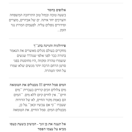
אלופים בחסד
בשעה טובה ובמזל טוב התרחבה המשפחה
והצרכים יחד איתה. ים של אביזרים, מוצרים
וסידורים נופלים עליה. לפעמים המרוץ נגד
הזמן...
פיזיולוגיה והגיינה בתנ``ך
מחקרים בעולם מגלים מאשרים את הנאמר
בתורה כבר לפני אלפי שנה!!! שנשים
ששמרו טהרה ומקווה ,היו מחוסנות בפני
סרטן הרחם הרבה יותר מנשים שלא שמרו
על חוקי הטהרה.
המים סמל החיים !!! מבטלים את הטומאה
מים צלולים וזכים קרויים בעברית ``מים
חיים``. אין לחיים קיום ללא מים. ``המים
הם באמת מקור החיים, לא של הדורות
שעברו ``כי אם עכשיו וכאן``.על כן,
מבטלים המים, סמל החיים, את הטומאה
שהיא לחישת המוות.
אל תענה את בן זוגך - המשיב בשעת כעסו
מביא על עצמו הפסד