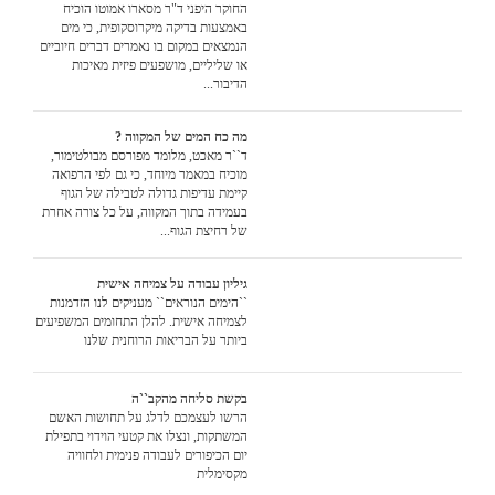
החוקר היפני ד"ר מסארו אמוטו הוכיח
באמצעות בדיקה מיקרוסקופית, כי מים
הנמצאים במקום בו נאמרים דברים חיוביים
או שליליים, מושפעים פיזית מאיכות
הדיבור...
מה כח המים של המקווה ?
ד``ר מאכט, מלומד מפורסם מבולטימור,
מוכיח במאמר מיוחד, כי גם לפי הרפואה
קיימת עדיפות גדולה לטבילה של הגוף
בעמידה בתוך המקווה, על כל צורה אחרת
של רחיצת הגוף...
גיליון עבודה על צמיחה אישית
``הימים הנוראים`` מעניקים לנו הזדמנות
לצמיחה אישית. להלן התחומים המשפיעים
ביותר על הבריאות הרוחנית שלנו
בקשת סליחה מהקב``ה
הרשו לעצמכם לדלג על תחושות האשם
המשתקות, ונצלו את קטעי הוידוי בתפילת
יום הכיפורים לעבודה פנימית ולחוויה
מקסימלית