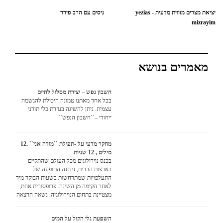
יציאת מצרים מזווית מדעית - yezias
ניסים עם הרב פירר
mizrayim
מאמרים בנושא
חשבון נפש – יצירת מסלול לחיים
בכל אחד מאתנו טמונה היכולת להגשמה
עצמית. ניתן להשיגה בעזרת כלי תורני
ייחודי –``חשבון הנפש``
מחקר מדעי על -תפילת ``מודה אני`` .12
מילים , 12 שניות
בכנס נוירולוגים מכל העולם שהתקיים
בארצות הברית, נידונה התופעה של
התעלפויות שמתרחשות בשעות הבוקר מיד
לאחר הקימה מן השינה. פרופסורית אחת,
מצטיינת בתחום הנוירולוגיה, נשאה הרצאה
ארוכה שבה פירטה את תוצאות המחקר רב
השנים שערכה בסוגיה זו...
השפעת גלי הקול על המים