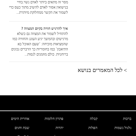
מסר זה מתאים ביותר לאדם נשוי.בחיי
בנישואין אסור לאדם להשיב מתוך כעס כדי
לשמור את הקשר ממחלוקת מיותרת...
איך להרגיש חוויה בקיום המצווה ?
להתחיל לשמור את המצווה גם כשלא
מרגישים ובהמשך יגיע העונג והחוויה כמו
שהמציאות מוכיחה: `שעם האוכל בא
התיאבון` כמו בחומריות כך הדברים נכונים
ברוחניות. כולם מוזמנים לנסות...
> לכל המאמרים בנושא
ברכות
קבלה
פתרון חלומות
אחרית הימים
גלגול נשמות
הפלות
יהדות
שבת וחגים