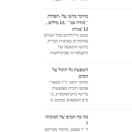
הנפש``
מחקר מדעי על -תפילת
``מודה אני`` .12 מילים ,
12 שניות
בכנס נוירולוגים מכל העולם
שהתקיים בארצות הברית,
נידונה התופעה של
התעלפויות שמתרחשות
בשעות הבוקר מיד לאחר
הקימה מן השינה.
השפעת גלי הקול על
פרופסורית אחת, מצטיינת
המים
בתחום הנוירולוגיה, נשאה
החוקר היפני ד"ר מסארו
הרצאה ארוכה שבה פירטה
אמוטו הוכיח באמצעות
את תוצאות המחקר רב
בדיקה מיקרוסקופית, כי
השנים שערכה בסוגיה זו...
מים הנמצאים במקום בו
נאמרים דברים חיוביים או
שליליים, מושפעים פיזית
מה כח המים של המקווה
מאיכות הדיבור...
?
ד``ר מאכט, מלומד מפורסם