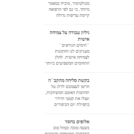
מבולטימור, מוכיח במאמר
מיוחד, כי גם לפי הרפואה
קיימת עדיפות גדולה
לטבילה של הגוף בעמידה
בתוך המקווה, על כל צורה
גיליון עבודה על צמיחה
אחרת של רחיצת הגוף...
אישית
``הימים הנוראים``
מעניקים לנו הזדמנות
לצמיחה אישית. להלן
התחומים המשפיעים ביותר
על הבריאות הרוחנית שלנו
בקשת סליחה מהקב``ה
הרשו לעצמכם לדלג על
תחושות האשם המשתקות,
ונצלו את קטעי הוידוי
בתפילת יום הכיפורים
לעבודה פנימית ולחוויה
מקסימלית
אלופים בחסד
בשעה טובה ובמזל טוב
התרחבה המשפחה והצרכים