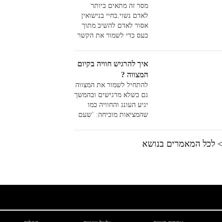
המוות.
מסר זה מתאים ביותר
לאדם נשוי.בחיי בנישואין
אסור לאדם להשיב מתוך
כעס כדי לשמור את הקשר
ממחלוקת מיותרת...
איך להרגיש חוויה בקיום
המצווה ?
להתחיל לשמור את המצווה
גם כשלא מרגישים ובהמשך
יגיע העונג והחוויה כמו
שהמציאות מוכיחה: `שעם
האוכל בא התיאבון` כמו
בחומריות כך הדברים
 לכל המאמרים בנושא
נכונים ברוחניות. כולם
מוזמנים לנסות...