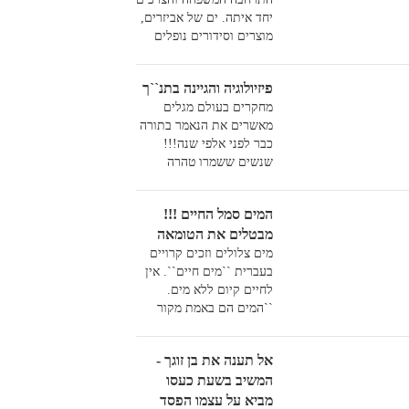
יחד איתה. ים של אביזרים,
מוצרים וסידורים נופלים
עליה. לפעמים המרוץ נגד
הזמן...
פיזיולוגיה והגיינה בתנ``ך
מחקרים בעולם מגלים
מאשרים את הנאמר בתורה
כבר לפני אלפי שנה!!!
שנשים ששמרו טהרה
ומקווה ,היו מחוסנות בפני
סרטן הרחם הרבה יותר
המים סמל החיים !!!
מנשים שלא שמרו על חוקי
מבטלים את הטומאה
הטהרה.
מים צלולים וזכים קרויים
בעברית ``מים חיים``. אין
לחיים קיום ללא מים.
``המים הם באמת מקור
החיים, לא של הדורות
שעברו ``כי אם עכשיו
אל תענה את בן זוגך -
וכאן``.על כן, מבטלים
המשיב בשעת כעסו
המים, סמל החיים, את
הטומאה שהיא לחישת
מביא על עצמו הפסד