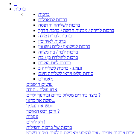
ברכות
ברכות
ברכות למאכלים
ברכות לשליחה והדפסה
ברכות לדירה / מכונית חדשה / ברכת הדרך
ברכות לברית מילה
ברכות לאירוסין
ברכות לנישואין / ליום נישואין
ברכות לבר / בת מצווה
ברכות להולדת בן / בת
ברכות ליום הולדת
ברכות לשליחה ב - s.m.s
סודות קליפ וידאו לשליחה חינם
מאמרים
עושים חושבים
אדון עולם - תודה
כיצד בוחרים מסלול בחיים ובחינוך ילדים ?
קשה אך כדאי...
חפש את עצמך
היכן רכס האושר ?
עקבות
רק להיום !
ברכות של ברכות ותפילות
רות וירקות טריים -איך להמנע מאכילת תולעים בט``ו בשבט