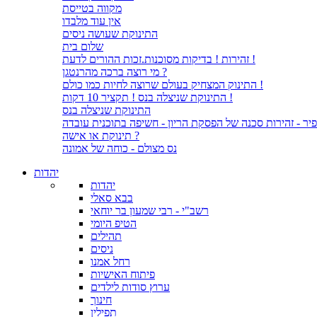
מקווה בטייסת
אין עוד מלבדו
התינוקת שעושה ניסים
שלום בית
זהירות ! בדיקות מסוכנות.זכות ההורים לדעת !
מי רוצה ברכה מהרנטגן ?
התינוק המצחיק בעולם שרוצה לחיות כמו כולם !
התינוקת שניצלה בנס ! תקציר 10 דקות !
התינוקת שניצלה בנס
יר - זהירות סכנה של הפסקת הריון - חשיפה בתוכנית עובדה
תינוקת או אישה ?
נס מצולם - כוחה של אמונה
יהדות
יהדות
בבא סאלי
רשב"י - רבי שמעון בר יוחאי
הטיפ היומי
תהילים
ניסים
רחל אמנו
פיתוח האישיות
ערוץ סודות לילדים
חינוך
תפילין