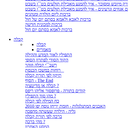
ירק מיובש ומסוכר - איך להמנע מאכילת תולעים בט``ו בשבט
ם אגוזים וגרעינים - איך להמנע מאכילת תולעים בט``ו בשבט
ברכות ליום הולדת ומנהגים
ברכות לאבא ולאמא בסתם יום של חול
ברכות למכונית חדשה
ברכות לאמא בסתם יום חול
קבלה
קבלה
מאמרים
התפילין לאור המדע וההילה
הקוד הסודי לפתרון הסופי
רשב``י קבלה וזוהר
רוחות במשכן הכנסת
תיקון לפי תורת קבלה
הסוף - The End
קבלה או מדיטציה ?
קודים בתורה - פרופסור אליהו ריפס
מהו סוד התפילין ?
כח המילה לפי קבלה
האבנים המתגלגלות - חומת יריחו נוסח יפו 2010
גליה - הילדה שעשתה מהפכה
ברכה לפי תורת קבלה
מהי ברכה ?
המסע האחרון