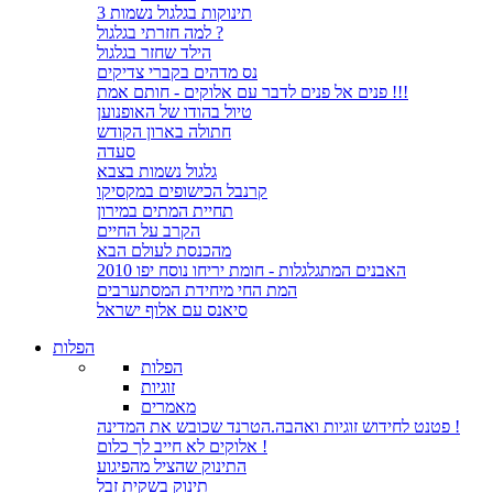
3 תינוקות בגלגול נשמות
למה חזרתי בגלגול ?
הילד שחזר בגלגול
נס מדהים בקברי צדיקים
פנים אל פנים לדבר עם אלוקים - חותם אמת !!!
טיול בהודו של האופנוען
חתולה בארון הקודש
סעדה
גלגול נשמות בצבא
קרנבל הכישופים במקסיקו
תחיית המתים במירון
הקרב על החיים
מהכנסת לעולם הבא
האבנים המתגלגלות - חומת יריחו נוסח יפו 2010
המת החי מיחידת המסתערבים
סיאנס עם אלוף ישראל
הפלות
הפלות
זוגיות
מאמרים
פטנט לחידוש זוגיות ואהבה.הטרנד שכובש את המדינה !
אלוקים לא חייב לך כלום !
התינוק שהציל מהפיגוע
תינוק בשקית זבל