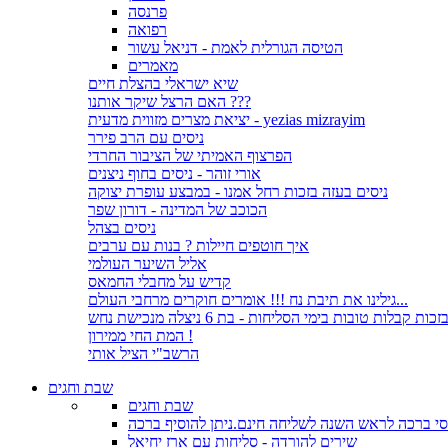
פרנסה
רפואה
הטיסה הגורלית לאמת - דניאל עשור
מאמרים
שיא ישראלי בהצלת חיים
האם הרצל שיקר אותנו ???
יציאת מצרים מזווית מדעית - yezias mizrayim
ניסים עם הרב פירר
הפרצוף האמיתי של הציבור החרדי
אורי זוהר - ניסים בחוף ניצנים
ניסים בעזה בזכות רחל אמנו - במבצע עופרת יצוקה
הכוכב של המדינה - דורון שפר
ניסים בצהל
איך חוטפים חיילות ? בנות עם ערבים
אליל השיער העולמי
קדיש על מחבלי החמאס
גילינו את תיבת נח !!! אומרים חוקרים מרחבי העולם...
זכות קבלות טובות בימי הסליחות - בת 6 ניצלה מנכישת נחש
המת החי ממירון !
הרשב"י הציל אותי
שבת וחגים
שבת וחגים
י ברכה לראש השנה לשליחה חינם.ניתן להוסיף ברכה
שירים להורדה - סליחות עם ארז יחיאל