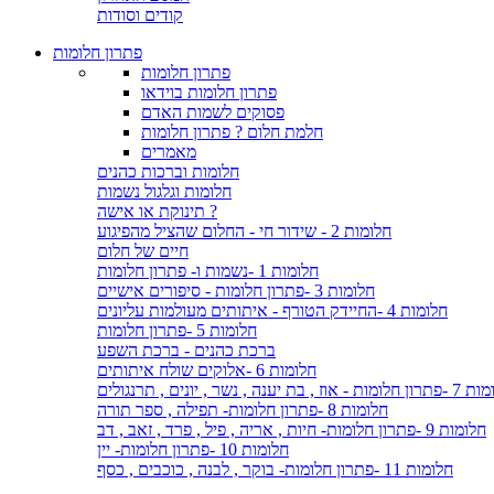
קודים וסודות
פתרון חלומות
פתרון חלומות
פתרון חלומות בוידאו
פסוקים לשמות האדם
חלמת חלום ? פתרון חלומות
מאמרים
חלומות וברכות כהנים
חלומות וגלגול נשמות
תינוקת או אישה ?
חלומות 2 - שידור חי - החלום שהציל מהפיגוע
חיים של חלום
חלומות 1 -נשמות ו- פתרון חלומות
חלומות 3 -פתרון חלומות - סיפורים אישיים
חלומות 4 -החיידק הטורף - איתותים מעולמות עליונים
חלומות 5 -פתרון חלומות
ברכת כהנים - ברכת השפע
חלומות 6 -אלוקים שולח איתותים
- אוז , בת יענה , נשר , יונים , תרנגולים
חלומות 8 -פתרון חלומות- תפילה , ספר תורה
חלומות 9 -פתרון חלומות- חיות , אריה , פיל , פרד , זאב , דב
חלומות 10 -פתרון חלומות- יין
חלומות 11 -פתרון חלומות- בוקר , לבנה , כוכבים , כסף