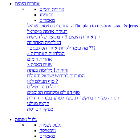
אחרית הימים
אחרית הימים
גוג ומגוג
מאמרים
לחיסול ישראל - The plan to destroy israel & jerusalem
רעידת אדמה בישראל
חזון אחרית הימים !! הצונאמי של המשיח
המלחמה האחרונה
מה עומד לקרות אחרי הסילבסטר ???
המלחמה האחרונה 2
אחרית הימים
שעת האפס 3
זהירות ! מלחמה בפתח
התוכנית לכיבוש ישראל והעולם
סוף העולם לאן ?
תהילים נגד טילים
סוף העולם ומלחמת הכוכבים
הסתה מצרית בתקשורת.כיצד לפגוע בבנות יהודיות
הקצין מגולני
מפקד הטייסת
גלגול נשמות
גלגול נשמות
מיסטיקה
מאמרים