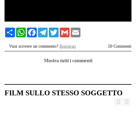
שתף
WhatsApp
Facebook
Telegram
Twitter
Gmail
Email
Vuoi scrivere un commento?
Registrati
0 Commenti
Mostra tutti i commenti
FILM SULLO STESSO SOGGETTO