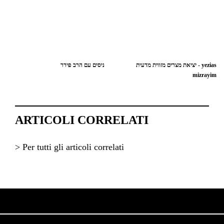
יציאת מצרים מזווית מדעית - yezias
ניסים עם הרב פירר
mizrayim
ARTICOLI CORRELATI
> Per tutti gli articoli correlati