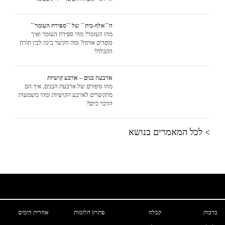
ה``אלף-בית`` של ``ספירת העומר``
מהו העומר? מהי ספירת העומר ואיך
סופרים אותה? ומה הקשר בינה לבין תורת
הקבלה?
ארבעה בנים – ארבע קושיות
מהו סיפורם של ארבעת הבנים, איך הם
מתקשרים לארבע הקושיות ומהי משמעות
הדבר כיום?
> לכל המאמרים בנושא
ברכות
קבלה
פתרון חלומות
אחרית הימים