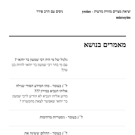
יציאת מצרים מזווית מדעית - yezias
ניסים עם הרב פירר
mizrayim
מאמרים בנושא
גלגול של מי היה רבי שמעון בר יוחאי ?
עם מי בחר רבי שמעון בר יוחאי להיות בגן
עדן?
ל``ג בעומר - מהו המידע הסודי שגילה
אליהו הנביא במירון ???
מדוע אליהו הנביא לא הודיע לרבי שמעון
בר יוחאי שאפשר לצאת מהמערה ?
ל``ג בעומר - גימטריות מדהימות
ל``ג בעומר - החלום ששינה את