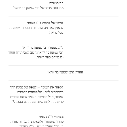
ההיסטוריה
מהו סוד לידתו של רבי שמעון בר יוחאי?
לחשן של להבות ל``ג בעומר
להאזין לאנרגיה הרוחנית הבוערת, שטמונה
בכל בריאה
ל``ג בעומר ורבי שמעון בר יוחאי
רבי שמעון בר יוחאי נחשב לאבי תורת הסוד
ולו מיוחס ספר הזוהר...
ההרה לרבי שמעון בר יוחאי
לספור את העומר – ולטפס אל פסגת ההר
כשמחכים ליום גדול פותחים בספירה
לאחור, אבל בספירת העומר אנחנו סופרים
קדימה עד לחמישים. ממה נובע ההבדל?
מסתורי ל``ג בעומר
פתרון למסתורין ולשאלות התמוהות אודות
ה``חג`` מעלה העשן – ל``ג בעומר