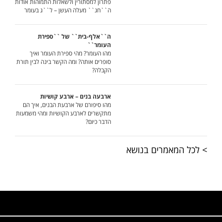
פתרון למסתורין ולשאלות התמוהות אודות
ה``חג`` מעלה העשן – ל``ג בעומר
ה``אלף-בית`` של ``ספירת
העומר``
מהו העומר? מהי ספירת העומר ואיך
סופרים אותה? ומה הקשר בינה לבין תורת
הקבלה?
ארבעה בנים – ארבע קושיות
מהו סיפורם של ארבעת הבנים, איך הם
מתקשרים לארבע הקושיות ומהי משמעות
הדבר כיום?
> לכל המאמרים בנושא