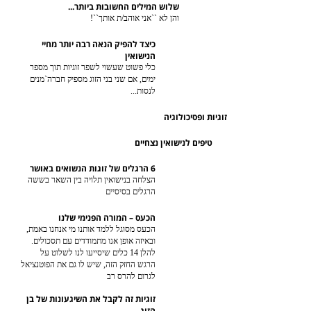
שלוש המילים החשובות ביותר...
והן לא ``אני אוהב/ת אותך``!
כיצד להפיק הנאה רבה יותר מחיי
הנישואין
כלי פשוט שעשוי לשפר זוגיות תוך מספר
ימים, אם שני בני הזוג מספיק חברה`מנים
לנסות...
זוגיות ופסיכולוגיה
טיפים לנישואין נצחיים
6 הרגלים של זוגות הנשואים באושר
הצלחה בנישואין תלויה בין השאר בששה
הרגלים בסיסיים
הכעס – המורה הפנימי שלנו
הכעס מסוגל ללמד אותנו מי אנחנו באמת,
ובאיזה אופן אנו מתמודדים עם תסכולים.
להלן 14 כלים שיסייעו לנו לשלוט על
הרגש החזק הזה, שיש לו גם את הפוטנציאל
לגרום להרס רב
זוגיות זה לקבל את השיגעונות של בן
הזוג