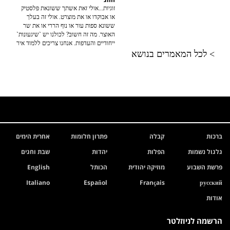
זוגיות...אולי זאת אשתך ששונאת פלסטיק
או אבוקדו או את מוצרט. אולי זה בעלך
ששונא ספות עור או נוף הררי או את שר
האוצר. מה זה חשוב? לכולנו יש `שיגעונות`
ייחודיים והעדפות. אנחנו צריכים ללמוד איך
לקבל אותן... וזה את זה.
> לכל המאמרים בנושא
ברכות
קבלה
פתרון חלומות
אחרית הימים
גלגול נשמות
הפלות
יהדות
שבת וחגים
פרשת השבוע
מוזיקה יהודית
הכותל
English
Italiano
Español
Français
русский
אודות
הרשמה לניוזלטר