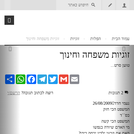
עמוד הבית
הפלות
זוגיות
זוגיות משפחה וחינוך
זוגיות משפחה וחינוך
טוען סרט...
Email
Gmail
Twitter
Telegram
Facebook
WhatsApp
שתף
2 תגובות
רוצה לכתוב תגובה?
הרשם/י
נעמי חדד
26/08/2009
המשפט הכי חזק
בס``ד
המשפט הכי קשה
מי האדם שיודה בנפשו
האם את קרעי ילדיו יכסה בידו?