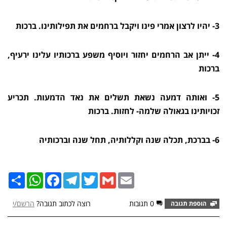
3- יהיו לרצון אמרי פינו ויקבל ברחמים את תפילותינו. ברכות
4- ייתן אב הרחמים יחזור ויוסיף משפע ברכותיו עלינו ירעיף,
ברכות
5- ואותה דמעה נשאת תשלים את נאד הדמעות. תכריע
זכויותינו בגאולה שלמה- לחזות. ברכות
6- בברכת, תכלה שנה וקללותיה, תחל שנה וברכותיה
Email
Gmail
Twitter
Telegram
Facebook
שתף
WhatsApp
0 תגובות
רוצה לכתוב תגובה?
הרשם/י