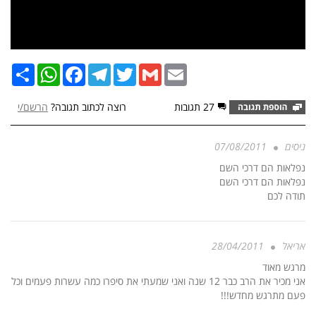
Email
Gmail
Twitter
Telegram
Facebook
שתף
WhatsApp
27 תגובות
רוצה לכתוב תגובה?
הרשם/י
ניסים
07/08/2011
נפלאות הם דרכי השם
נפלאות הם דרכי השם
תודה לכם
אריאל
28/04/2011
מרגש מאוד
אני מכיר את הרב כבר 12 שנה ואני שמעתי את סיפרו כמה עשרות פעמים וכל
פעם מתרגש מחדש!!!