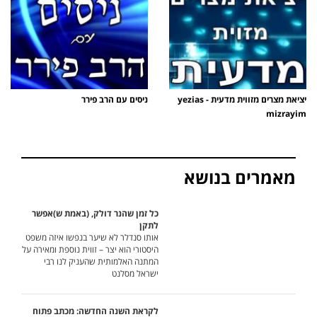
יציאת מצרים מזווית מדעית - yezias
ניסים עם הרב פירר
mizrayim
מאמרים בנושא
כל זמן שהנר דולק, (באמת ש)אפשר
לתקן
אותו סנדלר לא שיער בנפשו איזה משפט
היסטורי הוא יצר – זווית נוספת ומאירה על
המתנה האלמותית שהעניק לנו רבי
ישראל מסלנט
לקראת השנה החדשה: מכתב פתוח