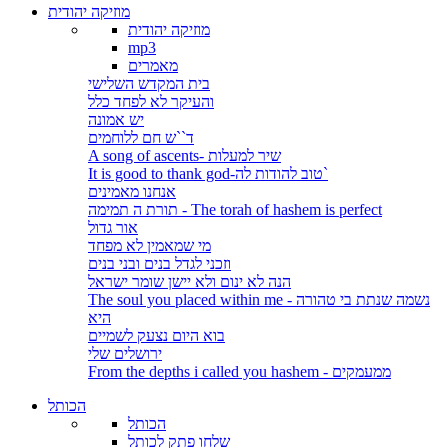
מוזיקה יהודית
מוזיקה יהודית
mp3
מאמרים
בית המקדש השלישי
והעיקר לא לפחד כלל
יש אמונה
ד``ש חם ללוחמים
A song of ascents- שיר למעלות
It is good to thank god-טוב להודות לה`
אנחנו מאמינים
תורת ה תמימה - The torah of hashem is perfect
אור גדול
מי שמאמין לא מפחד
וזכני לגדל בנים ובני בנים
הנה לא ינום ולא יישן שומר ישראל
The soul you placed within me - נשמה שנתת בי טהורה
היא
בוא היום נצעק לשמיים
ירושלים שלי
From the depths i called you hashem - ממעמקים
הכותל
הכותל
שלחו פתק לכותל