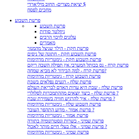
יציאת מצרים- החוב מיליארדי $
מחכים לפסח
פרשת השבוע
פרשת השבוע
ניוזלטר סודות
עלונים לזיכוי הרבים
מאמרים
פרשת חקת - הילד שניצל מהמנזר
פרשת השבוע חקת - חתונה של ניסים
פרשת השבוע חקת - גימטריות מדהימות
פרשת קרח - נס בכותל המערבי.אין תפילה השבה ריקם
פרשת קרח - למה הבידור לא מביא שמחה?
פרשת השבוע קרח - גימטריות מדהימות
פרשת שלח - רגעים נפלאים בשבת
פרשת שלח - שבת היא עדות האדם לבריאת העולם
פרשת שלח - כיצד יוצאים מההתמכרות לסלולרי ?
פרשת שלח - איך להרגיש חוויה בשמירת שבת ?
פרשת השבוע שלח - גימטריות מדהימות
פרשת אמור - מדוע התהפך העובר ?
פרשת אמור - גימטריות מדהימות
פרשת שמיני - כשרות וגסטרונומיה בתורה
פרשת שמיני - אלו בעלי חיים מותר לאכול ?
פרשת שמיני - גימטריות מדהימות