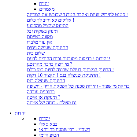
זוגיות
מאמרים
פטנט לחידוש זוגיות ואהבה.הטרנד שכובש את המדינה !
אלוקים לא חייב לך כלום !
התינוק שהציל מהפיגוע
תינוק בשקית זבל
מקווה בטייסת
אין עוד מלבדו
התינוקת שעושה ניסים
שלום בית
זהירות ! בדיקות מסוכנות.זכות ההורים לדעת !
מי רוצה ברכה מהרנטגן ?
התינוק המצחיק בעולם שרוצה לחיות כמו כולם !
התינוקת שניצלה בנס ! תקציר 10 דקות !
התינוקת שניצלה בנס
בדיקת מי שפיר - זהירות סכנה של הפסקת הריון - חשיפה
בתוכנית עובדה
תינוקת או אישה ?
נס מצולם - כוחה של אמונה
יהדות
יהדות
בבא סאלי
רשב"י - רבי שמעון בר יוחאי
הטיפ היומי