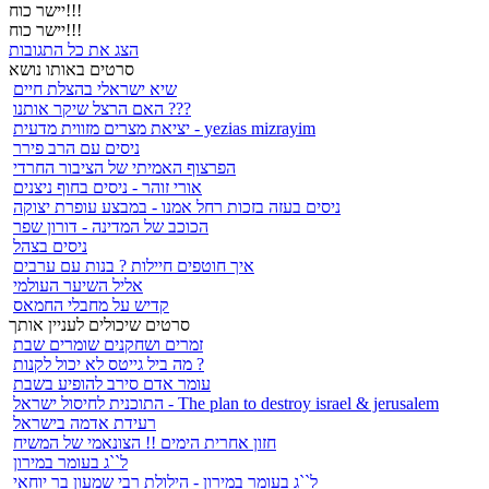
יישר כוח!!!
יישר כוח!!!
הצג את כל התגובות
סרטים באותו נושא
שיא ישראלי בהצלת חיים
האם הרצל שיקר אותנו ???
יציאת מצרים מזווית מדעית - yezias mizrayim
ניסים עם הרב פירר
הפרצוף האמיתי של הציבור החרדי
אורי זוהר - ניסים בחוף ניצנים
ניסים בעזה בזכות רחל אמנו - במבצע עופרת יצוקה
הכוכב של המדינה - דורון שפר
ניסים בצהל
איך חוטפים חיילות ? בנות עם ערבים
אליל השיער העולמי
קדיש על מחבלי החמאס
סרטים שיכולים לעניין אותך
זמרים ושחקנים שומרים שבת
מה ביל גייטס לא יכול לקנות ?
עומר אדם סירב להופיע בשבת
התוכנית לחיסול ישראל - The plan to destroy israel & jerusalem
רעידת אדמה בישראל
חזון אחרית הימים !! הצונאמי של המשיח
ל``ג בעומר במירון
ל``ג בעומר במירון - הילולת רבי שמעון בר יוחאי