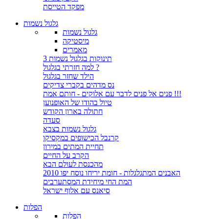
מפקד הטייסת
גלגול נשמות
גלגול נשמות
מיסטיקה
מאמרים
3 תינוקות בגלגול נשמות
למה חזרתי בגלגול ?
הילד שחזר בגלגול
נס מדהים בקברי צדיקים
פנים אל פנים לדבר עם אלוקים - חותם אמת !!!
טיול בהודו של האופנוען
חתולה בארון הקודש
סעדה
גלגול נשמות בצבא
קרנבל הכישופים במקסיקו
תחיית המתים במירון
הקרב על החיים
מהכנסת לעולם הבא
האבנים המתגלגלות - חומת יריחו נוסח יפו 2010
המת החי מיחידת המסתערבים
סיאנס עם אלוף ישראל
הפלות
הפלות