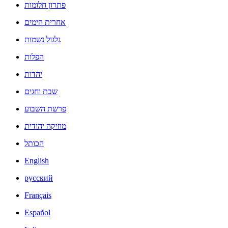
פתרון חלומות
אחרית הימים
גלגול נשמות
הפלות
יהדות
שבת וחגים
פרשת השבוע
מוזיקה יהודית
הכותל
English
русский
Français
Español