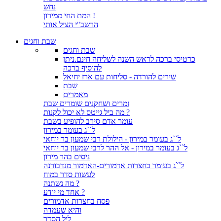
נחש
המת החי ממירון !
הרשב"י הציל אותי
שבת וחגים
שבת וחגים
כרטיסי ברכה לראש השנה לשליחה חינם.ניתן
להוסיף ברכה
שירים להורדה - סליחות עם ארז יחיאל
שבת
מאמרים
זמרים ושחקנים שומרים שבת
מה ביל גייטס לא יכול לקנות ?
עומר אדם סירב להופיע בשבת
ל``ג בעומר במירון
ל``ג בעומר במירון - הילולת רבי שמעון בר יוחאי
ל``ג בעומר במירון - אל ההר לרבי שמעון בר יוחאי
ניסים בהר מירון
ל``ג בעומר בחצרות אדמורים-האדמור מנדבורנה
לעשות סדר במוח
מה נשתנה ?
אחד מי יודע ?
פסח בחצרות אדמורים
והיא שעמדה
ליל הסדר