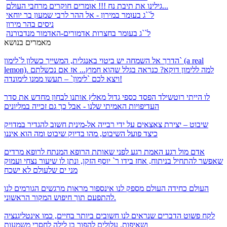
גילינו את תיבת נח !!! אומרים חוקרים מרחבי העולם...
ל``ג בעומר במירון - אל ההר לרבי שמעון בר יוחאי
ניסים בהר מירון
ל``ג בעומר בחצרות אדמורים-האדמור מנדבורנה
מאמרים בנושא
הדרך אל השמחה
יש ביטוי באנגלית, המשייך כשלון ל`לימון` (a real
lemon). למה ללימון דוקא? כנראה בגלל שהוא חמוץ... אז אם נכשלתם
ויצא לכם `לימון` – תעשו ממנו לימונדה!
לו הייתי רוטשילד
הפסד כספי גדול מאלץ אותנו לבחון מחדש את סדר
העדיפויות האמיתי שלנו - אבל כך גם זכייה במליונים
שיבוט – יצירת צאצאים על ידי רבייה אל-מינית
חשוב להגדיר במדויק
כיצד פועל השיבוט, מהו בדיוק שיבוט ומה הוא איננו
אדם מול רגע האמת
רגע לפני שאותת הרופא המנתח לרופא מרדים
שאפשר להתחיל בניתוח, אחז בידו ר` יוסף הזקן, ונתן לו שיעור נצחי ועמוק
מני ים שלעולם לא ישכח
העולם כחידה
העולם מספק לנו אינספור מראות מרגשים הגורמים לנו
להתפעם תוך חיפוש המקור הראשוני.
לקח פשוט
הדברים שנראים לנו חשובים ביותר בחיים, כמו אינטליגנציה
ושאיפות, עלולים להפוך בן לילה לחסרי משמעות