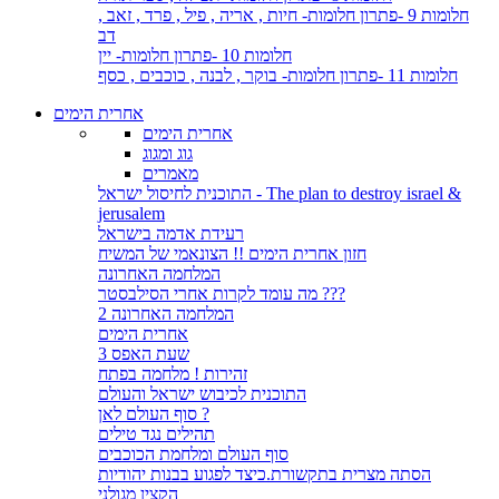
חלומות 9 -פתרון חלומות- חיות , אריה , פיל , פרד , זאב ,
דב
חלומות 10 -פתרון חלומות- יין
חלומות 11 -פתרון חלומות- בוקר , לבנה , כוכבים , כסף
אחרית הימים
אחרית הימים
גוג ומגוג
מאמרים
התוכנית לחיסול ישראל - The plan to destroy israel &
jerusalem
רעידת אדמה בישראל
חזון אחרית הימים !! הצונאמי של המשיח
המלחמה האחרונה
מה עומד לקרות אחרי הסילבסטר ???
המלחמה האחרונה 2
אחרית הימים
שעת האפס 3
זהירות ! מלחמה בפתח
התוכנית לכיבוש ישראל והעולם
סוף העולם לאן ?
תהילים נגד טילים
סוף העולם ומלחמת הכוכבים
הסתה מצרית בתקשורת.כיצד לפגוע בבנות יהודיות
הקצין מגולני