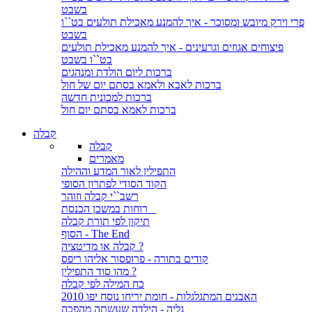
בשבט
פרי וירק מיובש ומסוכר - איך להמנע מאכילת תולעים בט``ו
בשבט
פיצוחים אגוזים וגרעינים - איך להמנע מאכילת תולעים
בט``ו בשבט
ברכות ליום הולדת ומנהגים
ברכות לאבא ולאמא בסתם יום של חול
ברכות למכונית חדשה
ברכות לאמא בסתם יום חול
קבלה
קבלה
מאמרים
התפילין לאור המדע וההילה
הקוד הסודי לפתרון הסופי
רשב``י קבלה וזוהר
רוחות במשכן הכנסת
תיקון לפי תורת קבלה
הסוף - The End
קבלה או מדיטציה ?
קודים בתורה - פרופסור אליהו ריפס
מהו סוד התפילין ?
כח המילה לפי קבלה
האבנים המתגלגלות - חומת יריחו נוסח יפו 2010
גליה - הילדה שעשתה מהפכה