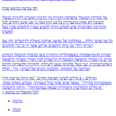
דפי צביעה בנושא שבת
על המרחק המנטלי בתפיסת הזוגיות בין תרבות המערב ליהדות
כבעלי
תשובה לא אחת מתעוררת בליבנו ההרגשה כי אנו איננו זקוקים לכל
ההדרכה הפרטנית שיש לעולם הדתי להציע בעניין היחסים שבין בעל
לאשתו
כל זמן שהנר דולק...
במהלכה של נסיעה ארוכה מאילת לירושלים יחד עם
רעייתי וילדי בני ביתי הקטנים אירוע אשר די בו כדי להחכים
יסודות ההומיאופתיה באספקלריה היהודית
מאז ומתמיד התנהלו ויכוחים
מרים בין מצדדי הרפואה הממסדית הרשמית לבין חסידי ומצדדי הרפואה
האלטרנטיבית. שני בעלי פלוגתה טענו ליעילות, לחוקיות ולהצדקה לקיום
ושליטה על המוחות, הלבבות והכיס של הצרכן, קרי - חולה
תהילים – 4 מילים לשינוי תפיסת החיים
``מה היווה פריצת דרך
משמעותית בחייך?`` נשאל אדם אחד בגיל העמידה, שנודע כאדם שמח.
``4 מילים והמודעות התמידית שבאה בעקבותיהן``, היתה התשובה
> לכל המאמרים בנושא
ברכות
קבלה