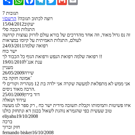
7 תגובות
רוצה לכתוב תגובה?
הרשם/י
יעקוב
15/04/2012
התגלות הבבה סלי
זה נס גדול מאוד, וזה אחד מהדרכים של בורא עולם לזרוק נצוצות קדושה
לעולם, התגלות האמיתית על קיומו במציאות
רפואה שלמה
24/03/2011
ישר כוח
רפואה שלמה רפואת הנפש ורפואת הגוף כל הכבוד לך !!
ענת אנג`ל
19/01/2010
מעניין
שירה
26/05/2009
אמונה חזקה בה`
אני ממש לא מתפלאת למעשה שקרה אני ילדה בת 12 מנהריה וקורים לי
הרבה מאוד ניסים.
דוד בירון
25/01/2009
עידוד ושאלה
איזו פשיטות ותמימותו וקבלת תשובה מידית ישר כח , רק ספר לנו מעשה
טוב שעשית כפי שהגמרא נוהגת לשאול בכגון דא ונתחזק כולנו
eliyahu
19/10/2008
ברכה
חזק וברוך
fernando bisker
16/10/2008