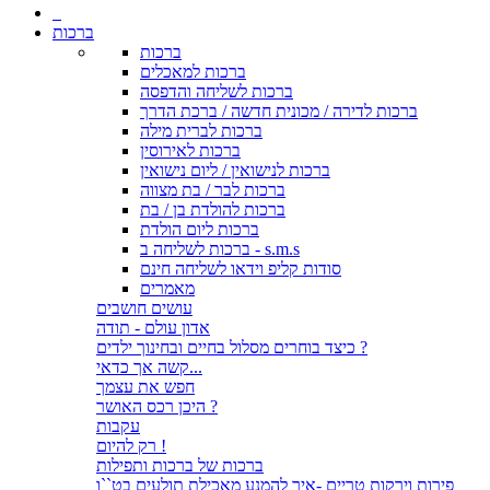
ברכות
ברכות
ברכות למאכלים
ברכות לשליחה והדפסה
ברכות לדירה / מכונית חדשה / ברכת הדרך
ברכות לברית מילה
ברכות לאירוסין
ברכות לנישואין / ליום נישואין
ברכות לבר / בת מצווה
ברכות להולדת בן / בת
ברכות ליום הולדת
ברכות לשליחה ב - s.m.s
סודות קליפ וידאו לשליחה חינם
מאמרים
עושים חושבים
אדון עולם - תודה
כיצד בוחרים מסלול בחיים ובחינוך ילדים ?
קשה אך כדאי...
חפש את עצמך
היכן רכס האושר ?
עקבות
רק להיום !
ברכות של ברכות ותפילות
פירות וירקות טריים -איך להמנע מאכילת תולעים בט``ו