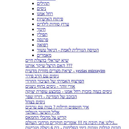
תהילים
ניסים
רחל אמנו
פיתוח האישיות
ערוץ סודות לילדים
חינוך
תפילין
פרנסה
רפואה
הטיסה הגורלית לאמת - דניאל עשור
מאמרים
שיא ישראלי בהצלת חיים
האם הרצל שיקר אותנו ???
יציאת מצרים מזווית מדעית - yezias mizrayim
ניסים עם הרב פירר
הפרצוף האמיתי של הציבור החרדי
אורי זוהר - ניסים בחוף ניצנים
ניסים בעזה בזכות רחל אמנו - במבצע עופרת יצוקה
הכוכב של המדינה - דורון שפר
ניסים בצהל
איך חוטפים חיילות ? בנות עם ערבים
אליל השיער העולמי
קדיש על מחבלי החמאס
גילינו את תיבת נח !!! אומרים חוקרים מרחבי העולם...
בזכות קבלות טובות בימי הסליחות - בת 6 ניצלה מנכישת