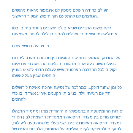
העולם כחידה
העולם מספק לנו אינספור מראות מרגשים
הגורמים לנו להתפעם תוך חיפוש המקור הראשוני.
לקח פשוט
הדברים שנראים לנו חשובים ביותר בחיים, כמו
אינטליגנציה ושאיפות, עלולים להפוך בן לילה לחסרי משמעות
דפי צביעה בנושא שבת
על המרחק המנטלי בתפיסת הזוגיות בין תרבות המערב ליהדות
כבעלי תשובה לא אחת מתעוררת בליבנו ההרגשה כי אנו איננו
זקוקים לכל ההדרכה הפרטנית שיש לעולם הדתי להציע בעניין
היחסים שבין בעל לאשתו
כל זמן שהנר דולק...
במהלכה של נסיעה ארוכה מאילת לירושלים
יחד עם רעייתי וילדי בני ביתי הקטנים אירוע אשר די בו כדי
להחכים
יסודות ההומיאופתיה באספקלריה היהודית
מאז ומתמיד התנהלו
ויכוחים מרים בין מצדדי הרפואה הממסדית הרשמית לבין חסידי
ומצדדי הרפואה האלטרנטיבית. שני בעלי פלוגתה טענו ליעילות,
לחוקיות ולהצדקה לקיום ושליטה על המוחות, הלבבות והכיס של