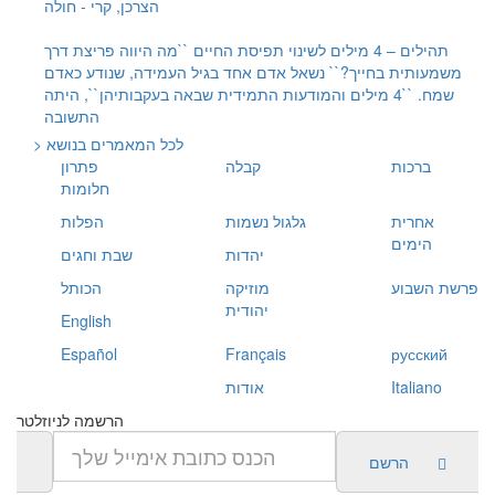
הצרכן, קרי - חולה
תהילים – 4 מילים לשינוי תפיסת החיים
``מה היווה פריצת דרך
משמעותית בחייך?`` נשאל אדם אחד בגיל העמידה, שנודע כאדם
שמח. ``4 מילים והמודעות התמידית שבאה בעקבותיהן``, היתה
התשובה
> לכל המאמרים בנושא
ברכות
קבלה
פתרון
חלומות
אחרית
גלגול נשמות
הפלות
הימים
יהדות
שבת וחגים
פרשת השבוע
מוזיקה
הכותל
יהודית
English
Español
Français
русский
Italiano
אודות
הרשמה לניוזלטר
הרשם