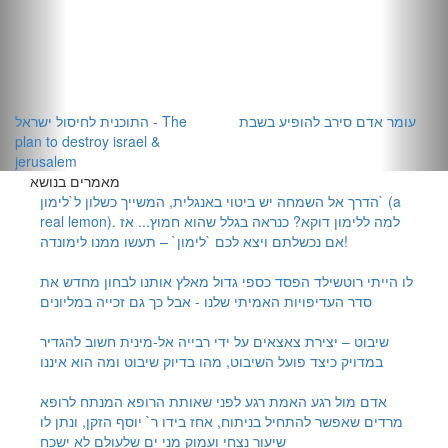
עומר אדם סירב להופיע בשבת
התוכנית לחיסול ישראל - The
plan to destroy israel &
jerusalem
מאמרים בנושא
הדרך אל השמחה
יש ביטוי באנגלית, המשייך כשלון ל`לימון` (a
real lemon). למה ללימון דוקא? כנראה בגלל שהוא חמוץ... אז
אם נכשלתם ויצא לכם `לימון` – תעשו ממנו לימונדה!
לו הייתי רוטשילד
הפסד כספי גדול מאלץ אותנו לבחון מחדש את
סדר העדיפויות האמיתי שלנו - אבל כך גם זכייה במליונים
שיבוט – יצירת צאצאים על ידי רבייה אל-מינית
חשוב להגדיר
במדויק כיצד פועל השיבוט, מהו בדיוק שיבוט ומה הוא איננו
אדם מול רגע האמת
רגע לפני שאותת הרופא המנתח לרופא
מרדים שאפשר להתחיל בניתוח, אחז בידו ר` יוסף הזקן, ונתן לו
שיעור נצחי ועמוק מני ים שלעולם לא ישכח