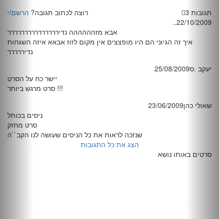
3 תגובות
רוצה לכתוב תגובה?
הרשם/י
..
22/10/2009
אבא מזהההההה נדיררררררררררררררר
איך זה הגיוני הם היו מופצצים אין מקום לזוז אבאא איזה השגחות
נדיררררר
יעקב .ס
25/08/2009
יישר כח על הסרט
סרט מרגש ביותר !!!
שאולי כהן
23/06/2009
ניסים בכותל
סרט מחזק
שנזכה לראות את כל הניסים שעושה לנו הקב``ה
הצג את כל התגובות
סרטים באותו נושא